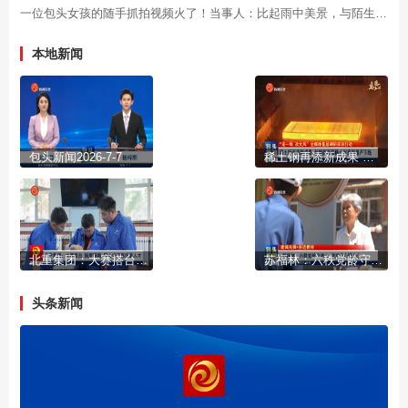
一位包头女孩的随手抓拍视频火了！当事人：比起雨中美景，与陌生人隔着屏幕的共鸣更让人心生欢喜
本地新闻
包头新闻2026-7-7
稀土钢再添新成果 包钢超高强稀土耐磨钢量产下线
北重集团：大赛搭台 制度铺路 精心培育高技能人才
苏福林：六秩党龄守初心 银发丹心暖人心
头条新闻