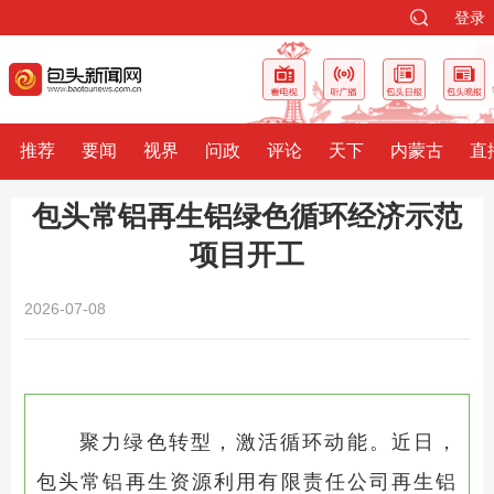
登录
推荐
要闻
视界
问政
评论
天下
内蒙古
直
包头常铝再生铝绿色循环经济示范
项目开工
2026-07-08
聚力绿色转型，激活循环动能。近日，
包头常铝再生资源利用有限责任公司再生铝