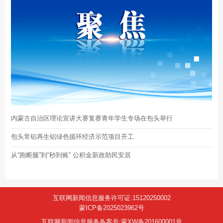
内蒙古自治区理论宣讲大赛复赛青年学生专场在包头举行
包头常铝再生铝绿色循环经济示范项目开工
从“跑断腿”到“秒到账” 公积金新政助民安居
互联网新闻信息服务许可证:15120250002
蒙ICP备2025023962号
互联网新闻信息服务备案号:蒙XW备201600001号