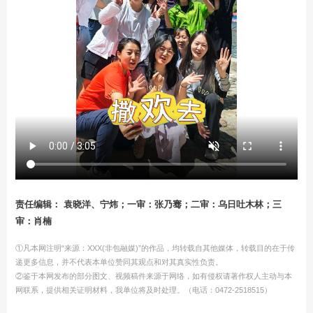
责任编辑： 袁晓洋、宁炜；一审：张乃骞；二审：乌日吐木林；三
审：肖楠
①凡本网注明“来源：XXX(非包融媒)”的作品，均转载自其他媒体，转载目的在于传
递更多信息，并不代表本单位赞同其观点和对其真实性负责。
②鉴于本网发布的部分图文、视频稿件来源于网络，如有侵权请著作权人主动与本
网联系，提供相关证明材料，我单位将及时处理。（电话：0472-2518515）