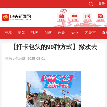
登录
推荐
要闻
视界
问政
评论
天下
内蒙古
直
【打卡包头的99种方式】撒欢去
来源：包融媒
2025-08-01