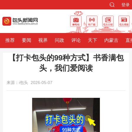
登录
推荐
要闻
视界
问政
评论
天下
内蒙古
直
【打卡包头的99种方式】书香满包
头，我们爱阅读
来源：i包头
2026-05-07