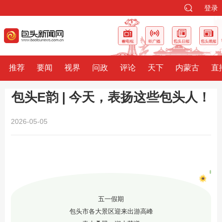
登录
推荐
要闻
视界
问政
评论
天下
内蒙古
直
包头E韵 | 今天，表扬这些包头人！
2026-05-05
五一假期
包头市各大景区迎来出游高峰