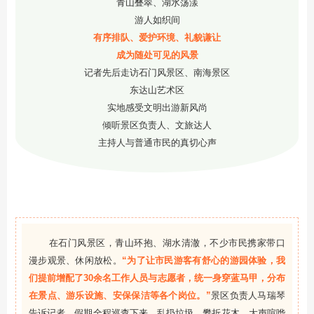
青山叠翠、湖水荡漾
游人如织间
有序排队、爱护环境、礼貌谦让
成为随处可见的风景
记者先后走访石门风景区、南海景区
东达山艺术区
实地感受文明出游新风尚
倾听景区负责人、文旅达人
主持人与普通市民的真切心声
在石门风景区，青山环抱、湖水清澈，不少市民携家带口
漫步观景、休闲放松。
“为了让市民游客有舒心的游园体验，我
们提前增配了30余名工作人员与志愿者，统一身穿蓝马甲，分布
在景点、游乐设施、安保保洁等各个岗位。”
景区负责人马瑞琴
告诉记者，假期全程巡查下来，乱扔垃圾、攀折花木、大声喧哗