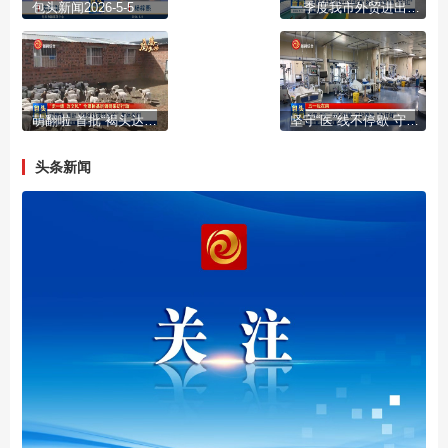
包头新闻2026-5-5
一季度我市外贸进出口总值达63.8亿元 实现首季“开门红”
萌翻啦 首批“褐头达茂草原羊”集体报到
坚守“医”线不停歇 守护健康“不打烊”
头条新闻