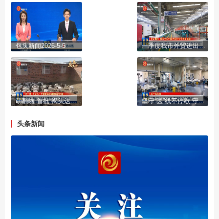
包头新闻2026-5-5
一季度我市外贸进出口总值达63.8亿元 实现首季“开门红”
萌翻啦 首批“褐头达茂草原羊”集体报到
坚守“医”线不停歇 守护健康“不打烊”
头条新闻