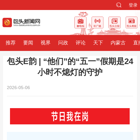
登录
推荐
要闻
视界
问政
评论
天下
内蒙古
直
包头E韵 | “他们”的“五一”假期是24
小时不熄灯的守护
2026-05-06