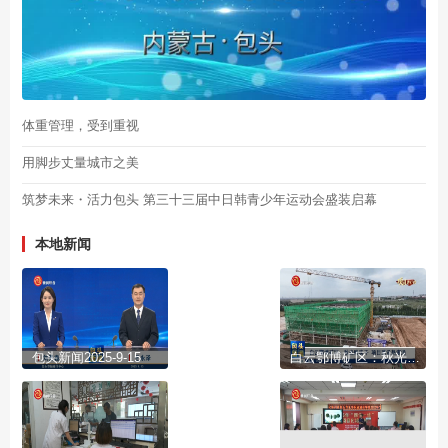
体重管理，受到重视
用脚步丈量城市之美
筑梦未来・活力包头 第三十三届中日韩青少年运动会盛装启幕
本地新闻
包头新闻2025-9-15
白云鄂博矿区：秋光映实干 项目建设热潮涌