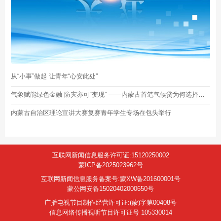
从“小事”做起 让青年“心安此处”
气象赋能绿色金融 防灾亦可“变现” ——内蒙古首笔气候贷为何选择包头？将“贷”动什么？
内蒙古自治区理论宣讲大赛复赛青年学生专场在包头举行
互联网新闻信息服务许可证:15120250002
蒙ICP备2025023962号
互联网新闻信息服务备案号:蒙XW备201600001号
蒙公网安备15020402000650号
广播电视节目制作经营许可证:(蒙)字第00408号
信息网络传播视听节目许可证号 105330014