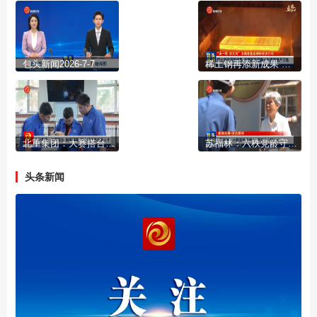
包头新闻2026-7-7
稀土钢再添新成果 包钢超高强稀土耐磨钢量产下线
北重集团：大赛搭台 制度铺路 精心培育高技能人才
苏福林：六秩党龄守初心 银发丹心暖人心
头条新闻