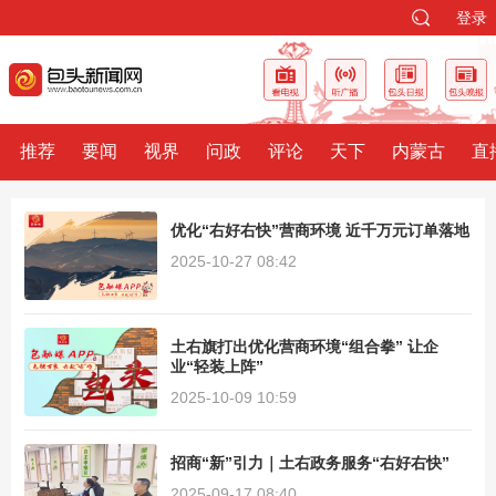
登录
推荐
要闻
视界
问政
评论
天下
内蒙古
直
优化“右好右快”营商环境 近千万元订单落地
2025-10-27 08:42
土右旗打出优化营商环境“组合拳” 让企
业“轻装上阵”
2025-10-09 10:59
招商“新”引力｜土右政务服务“右好右快”
2025-09-17 08:40