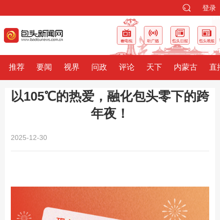
登录
推荐
要闻
视界
问政
评论
天下
内蒙古
直
以105℃的热爱，融化包头零下的跨
年夜！
2025-12-30