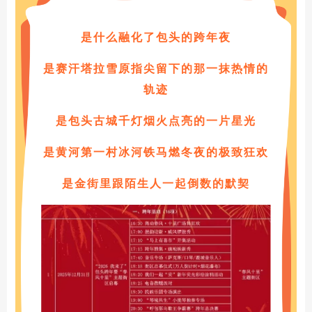
是什么融化了包头的跨年夜
是赛汗
塔拉雪
原指尖留
下的那一抹热情的
轨迹
是包头古城千灯烟火点亮的一片星光
是黄河第一村冰河铁马燃冬夜的极致狂欢
是金街里跟陌生人一起倒数的默契