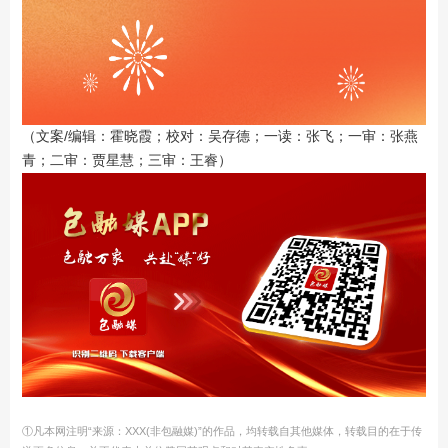
（文案/编辑：霍晓霞；校对：吴存德；一读：张飞；一审：张燕
青；二审：贾星慧；三审：王睿）
①凡本网注明“来源：XXX(非包融媒)”的作品，均转载自其他媒体，转载目的在于传