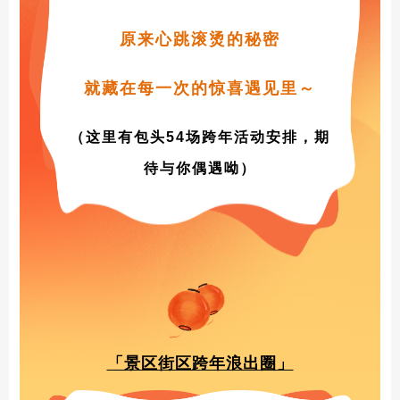
原来心跳滚烫的秘密
就藏在每一次的惊喜遇见
里～
（这里有包头54场跨年活动安排，期
待与你偶遇呦）
「景区街区跨年浪出圈」