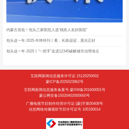
内蒙古首批！包头三家医院入选“残疾人友好医院”
包头这一年·2025·年终特刊丨看，长路迢迢，晨光正好
包头这一年·2025丨“一把手”走进12345破解城市治理堵点
互联网新闻信息服务许可证:15120250002
蒙ICP备2025023962号
互联网新闻信息服务备案号:蒙XW备201600001号
蒙公网安备15020402000650号
广播电视节目制作经营许可证:(蒙)字第00408号
信息网络传播视听节目许可证号 105330014