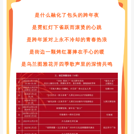
是什么融化了包头的跨年夜
是霓虹灯下雀跃而滚烫的心跳
是跨年派对上永不冷却的青春热浪
是街边一颗烤红薯捧在手心的暖
是乌兰图雅花开四季歌声里的深情共鸣