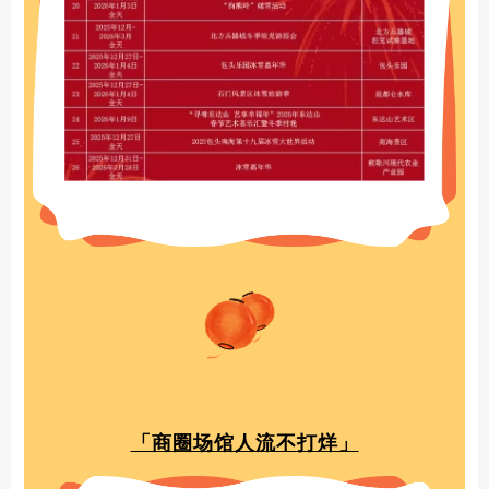
「商圈场馆人流不打烊」