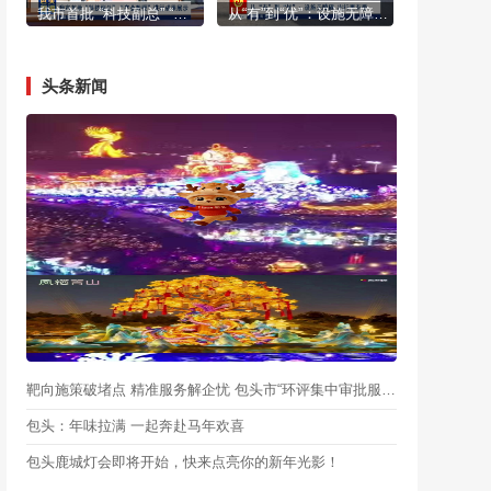
我市首批 “科技副总” “产业教授”进行成果展示
从“有”到“优”：设施无障碍 出行更有爱
头条新闻
靶向施策破堵点 精准服务解企忧 包头市“环评集中审批服务月”启动
包头：年味拉满 一起奔赴马年欢喜
包头鹿城灯会即将开始，快来点亮你的新年光影！