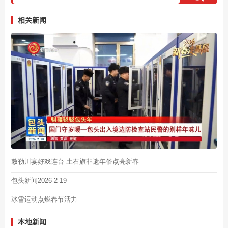
相关新闻
敕勒川宴好戏连台 土右旗非遗年俗点亮新春
包头新闻2026-2-19
冰雪运动点燃春节活力
本地新闻