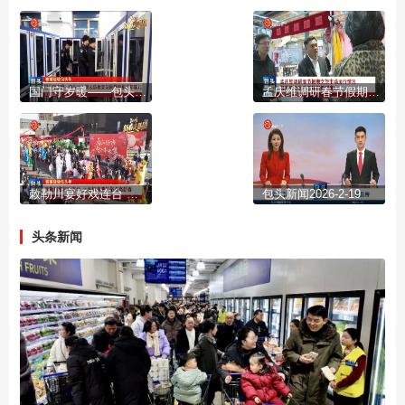
国门守岁暖——包头出入境边防检查站民警的别样年味儿
孟庆维调研春节假期文旅市场运行情况 召开安全生产工作视频调度会
敕勒川宴好戏连台 土右旗非遗年俗点亮新春
包头新闻2026-2-19
头条新闻