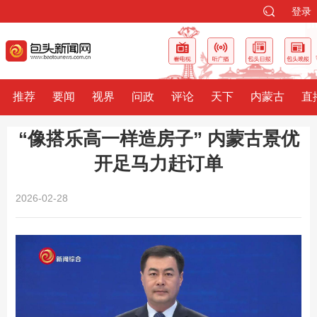
登录
推荐
要闻
视界
问政
评论
天下
内蒙古
直
“像搭乐高一样造房子” 内蒙古景优
开足马力赶订单
2026-02-28