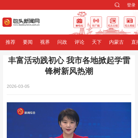
登录
推荐
要闻
视界
问政
评论
天下
内蒙古
直
丰富活动践初心 我市各地掀起学雷
锋树新风热潮
2026-03-05