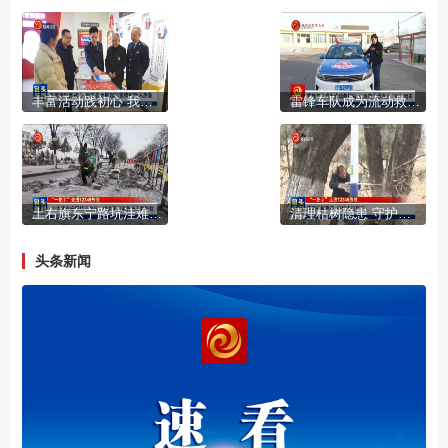
丰富活动践初心 我市各地掀起学雷锋树新风热潮
雷锋车队成为流动救护站 让急救资源真正“动”起来
土右旗东宁路坑洼难行 相关部门紧急施工解民忧
清理枯树隐患 守护出行平安
头条新闻