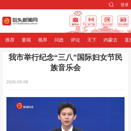
登录
推荐
要闻
视界
问政
评论
天下
内蒙古
直
我市举行纪念“三八”国际妇女节民
族音乐会
2026-03-08