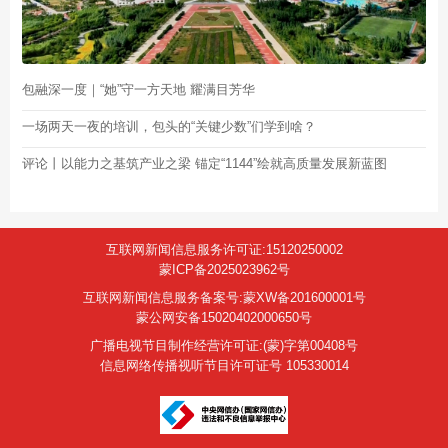
包融深一度｜“她”守一方天地 耀满目芳华
一场两天一夜的培训，包头的“关键少数”们学到啥？
评论丨以能力之基筑产业之梁 锚定“1144”绘就高质量发展新蓝图
互联网新闻信息服务许可证:15120250002
蒙ICP备2025023962号
互联网新闻信息服务备案号:蒙XW备201600001号
蒙公网安备15020402000650号
广播电视节目制作经营许可证:(蒙)字第00408号
信息网络传播视听节目许可证号 105330014