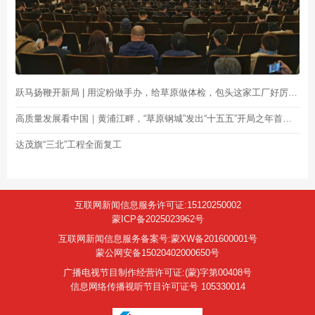
跃马扬鞭开新局 | 用淀粉做手办，给草原做体检，包头这家工厂好厉害！
高质量发展看中国｜黄浦江畔，“草原钢城”发出“十五五”开局之年首张“求贤令”
达茂旗“三北”工程全面复工
互联网新闻信息服务许可证:15120250002
蒙ICP备2025023962号
互联网新闻信息服务备案号:蒙XW备201600001号
蒙公网安备15020402000650号
广播电视节目制作经营许可证:(蒙)字第00408号
信息网络传播视听节目许可证号 105330014