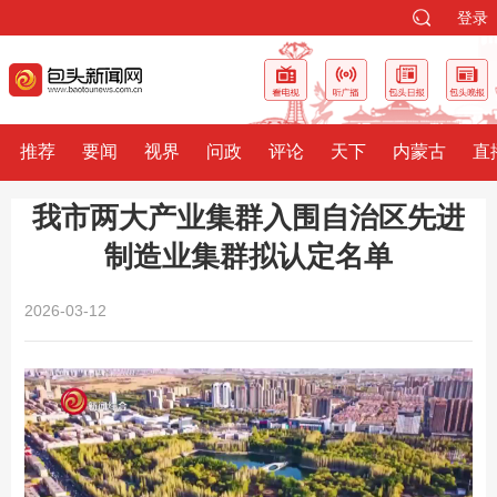
登录
推荐
要闻
视界
问政
评论
天下
内蒙古
直
我市两大产业集群入围自治区先进
制造业集群拟认定名单
2026-03-12