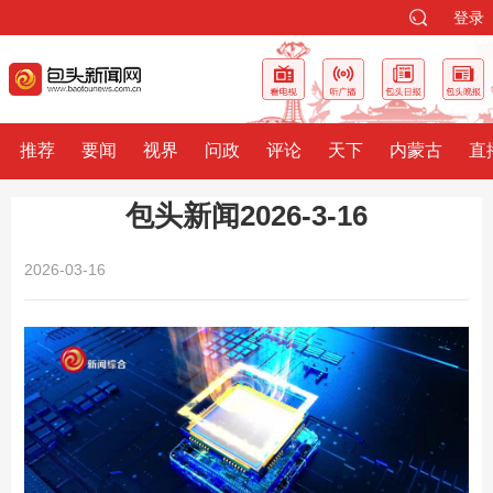
登录
推荐
要闻
视界
问政
评论
天下
内蒙古
直
包头新闻2026-3-16
2026-03-16