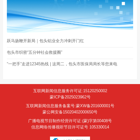
跃马扬鞭开新局｜包头铝业全力冲刺开门红
包头市织密“五分钟社会救援圈”
“一把手”走进12345热线 | 这周二，包头市医保局局长等您来电
互联网新闻信息服务许可证:15120250002
蒙ICP备2025023962号
互联网新闻信息服务备案号:蒙XW备201600001号
蒙公网安备15020402000650号
广播电视节目制作经营许可证:(蒙)字第00408号
信息网络传播视听节目许可证号 105330014