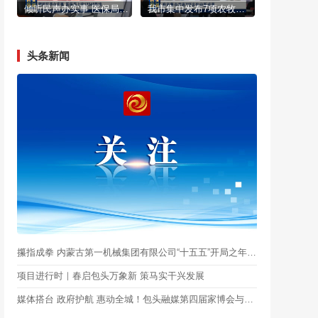
倾听民声办实事 医保局上线12345热线
我市集中发布7项农牧业新成果
头条新闻
攥指成拳 内蒙古第一机械集团有限公司“十五五”开局之年跑出“加速度”
项目进行时｜春启包头万象新 策马实干兴发展
媒体搭台 政府护航 惠动全城！包头融媒第四届家博会与您春日相约～