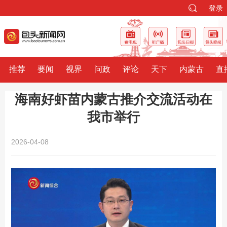
登录
推荐
要闻
视界
问政
评论
天下
内蒙古
直
海南好虾苗内蒙古推介交流活动在
我市举行
2026-04-08