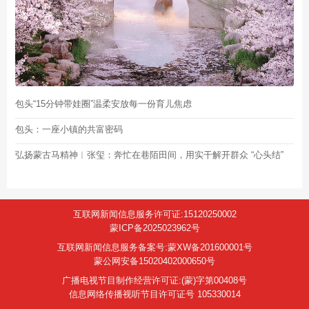
包头“15分钟带娃圈”温柔安放每一份育儿焦虑
包头：一座小镇的共富密码
弘扬蒙古马精神︱张玺：奔忙在巷陌田间，用实干解开群众 “心头结”
互联网新闻信息服务许可证:15120250002
蒙ICP备2025023962号
互联网新闻信息服务备案号:蒙XW备201600001号
蒙公网安备15020402000650号
广播电视节目制作经营许可证:(蒙)字第00408号
信息网络传播视听节目许可证号 105330014