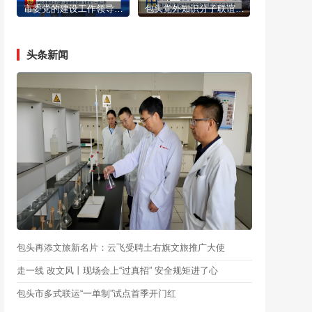
市委党的建设工作领导小组召开会议 研究部署树立和践行正确政绩观学习教育下一步工作 陈之常主持
包头党外知识分子联谊会第二届会员大会召开
头条新闻
包头再添文旅新名片：云飞受聘土右旗文旅推广大使
走一线 改文风丨现场会上“过真招” 安全规矩进了心
包头市多式联运“一单制”试点首季开门红