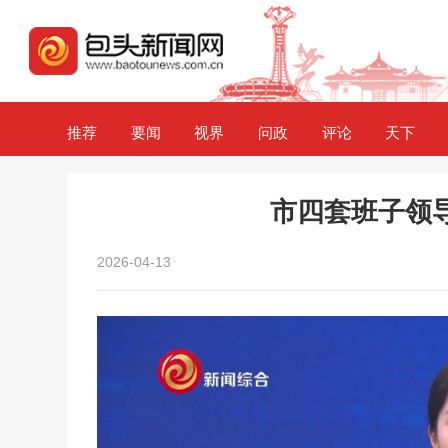
推荐
要闻
视界
问政
评论
天下
市四套班子领
2026-04-13