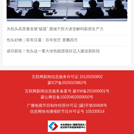
为包头高质量发展“破题” 鹿城干部大讲堂解码新质生产力
包头好物｜双有豆腐：百年技艺 香飘四方
成功获批！包头这一重大绿色能源项目迈入建设新阶段
互联网新闻信息服务许可证:15120250002
蒙ICP备2025023962号
互联网新闻信息服务备案号:蒙XW备201600001号
蒙公网安备15020402000650号
广播电视节目制作经营许可证:(蒙)字第00408号
信息网络传播视听节目许可证号 105330014