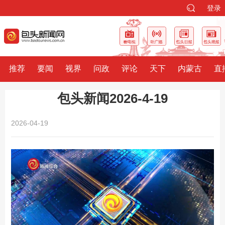
登录
推荐
要闻
视界
问政
评论
天下
内蒙古
直
包头新闻2026-4-19
2026-04-19