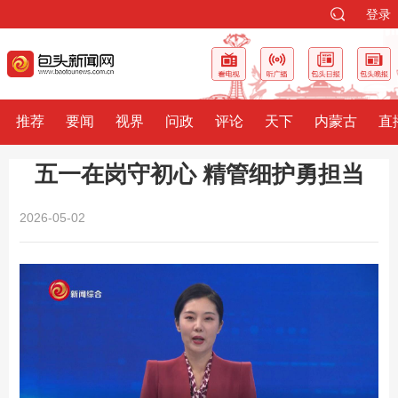
登录
推荐
要闻
视界
问政
评论
天下
内蒙古
直
五一在岗守初心 精管细护勇担当
2026-05-02