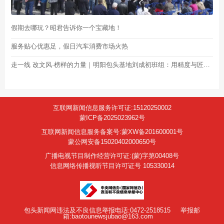
假期去哪玩？昭君告诉你一个宝藏地！
服务贴心优惠足，假日汽车消费市场火热
走一线 改文风·榜样的力量｜明阳包头基地刘成初班组：用精度与匠心锻造风电“尖兵”
互联网新闻信息服务许可证:15120250002
蒙ICP备2025023962号
互联网新闻信息服务备案号:蒙XW备201600001号
蒙公网安备15020402000650号
广播电视节目制作经营许可证:(蒙)字第00408号
信息网络传播视听节目许可证号 105330014
包头新闻网违法及不良信息举报电话:0472-2518515
举报邮
箱:baotounewsjubao@163.com