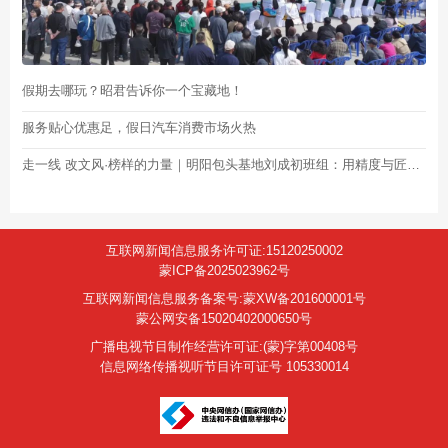
假期去哪玩？昭君告诉你一个宝藏地！
服务贴心优惠足，假日汽车消费市场火热
走一线 改文风·榜样的力量｜明阳包头基地刘成初班组：用精度与匠心锻造风电“尖兵”
互联网新闻信息服务许可证:15120250002
蒙ICP备2025023962号
互联网新闻信息服务备案号:蒙XW备201600001号
蒙公网安备15020402000650号
广播电视节目制作经营许可证:(蒙)字第00408号
信息网络传播视听节目许可证号 105330014