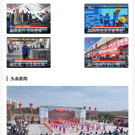
政策发力 活动密集 假日消费热力升腾
2026年包头市春季校园招才引智专场引才活动走进太原理工大学
赵文强：十五载扎根一线 从“稀土小白”到“行业翘楚”
五一在岗守初心 精管细护勇担当
头条新闻