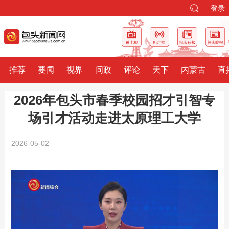
登录
推荐
要闻
视界
问政
评论
天下
内蒙古
直
2026年包头市春季校园招才引智专
场引才活动走进太原理工大学
2026-05-02