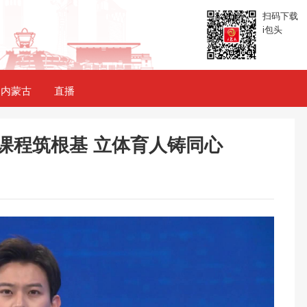
扫码下载
i包头
内蒙古
直播
课程筑根基 立体育人铸同心