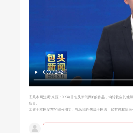
①凡本网注明“来源：XXX(非包头新闻网)”的作品，均转载自其
负责。
②鉴于本网发布的部分图文、视频稿件来源于网络，如有侵权请著