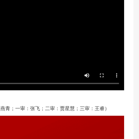
张燕青；一审：张飞；二审：贾星慧；三审：王睿）