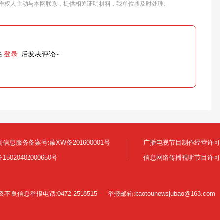
作权人主动与本网联系，提供相关证明材料，我单位将及时处理。
先
登录
后发表评论~
信息服务备案号:蒙XW备201600001号
广播电视节目制作经营许可证:
5020402000650号
信息网络传播视听节目许可证号 
良信息举报电话:0472-2518515
举报邮箱:baotounewsjubao@163.com