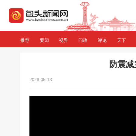
推荐
要闻
视界
问政
评论
天下
防震减
2026-05-13