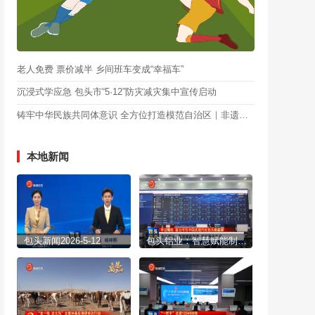
老人免费 票价减半 乡间班车变成“幸福车”
沉浸式学应急 包头市“5·12”防灾减灾集中宣传启动
铸牢中华民族共同体意识 全方位打造模范自治区｜非遗生香 田园逐梦 奏响产业交响新乐章
本地新闻
包头新闻2026-5-12
包头铝业：智慧赋能制造 科技服务生产