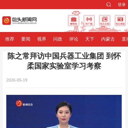
登录
推荐
要闻
视界
问政
评论
天下
内蒙古
直
陈之常拜访中国兵器工业集团 到怀
柔国家实验室学习考察
2026-05-19