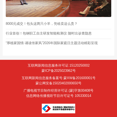
8000元成交！包头这两只小羊，凭啥卖这么贵？
行业首创！包钢职工自主研发智能检测仪 随时出诊查隐患
“厚植家国情·诵读传家风”2026年国际家庭日主题活动精彩呈现
互联网新闻信息服务许可证:15120250002
蒙ICP备2025023962号
互联网新闻信息服务备案号:蒙XW备201600001号
蒙公网安备15020402000650号
广播电视节目制作经营许可证:(蒙)字第00408号
信息网络传播视听节目许可证号 105330014