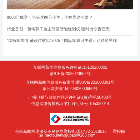
8000元成交！包头这两只小羊，凭啥卖这么贵？
行业首创！包钢职工自主研发智能检测仪 随时出诊查隐患
“厚植家国情·诵读传家风”2026年国际家庭日主题活动精彩呈现
互联网新闻信息服务许可证:15120250002
蒙ICP备2025023962号
互联网新闻信息服务备案号:蒙XW备201600001号
蒙公网安备15020402000650号
广播电视节目制作经营许可证:(蒙)字第00408号
信息网络传播视听节目许可证号 105330014
包头新闻网违法及不良信息举报电话:0472-2518515
举报邮
箱:baotounewsjubao@163.com