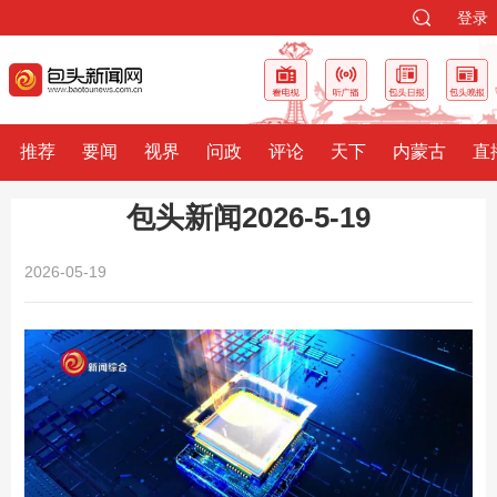
登录
推荐
要闻
视界
问政
评论
天下
内蒙古
直
包头新闻2026-5-19
2026-05-19