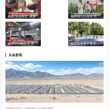
托育“包头模式” 破解“带娃难”
良种擂台比高低 科技助农促丰收
接诉即办解民忧 高效处置暖民心
扬尘隐患集中整治 多点发力筑牢城市“防尘网”
头条新闻
定档9月6日！2026包头马拉松官宣