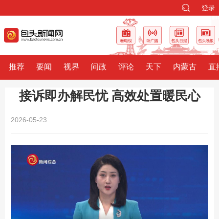
登录
推荐
要闻
视界
问政
评论
天下
内蒙古
直
接诉即办解民忧 高效处置暖民心
2026-05-23