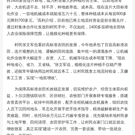
转1400多亩连片耕地，成为村里最大的种植经营主体。“以前地块零
碎，大农机进不去、转不开，种地效率低、成本高。现在连片大田标准
化作业，一亩地机械成本就能省五六十元，整体种植成本从每亩800多
元降到700多元。”高利介绍，目前他已将土地流转资金提前全额兑付，
通过村集体合作社发放到村民手中。不仅如此，1400多亩耕地全部纳
入农业保险保障范围，让规模化种植更有保障。
村民张文军也看好高标准农田的发展，今年他承包了百亩高标准农
田，连片规整的土地、通畅的田间道路、集中统一的灌溉条件，让机械
化作业效率大幅提升，农资、人工、机械等综合成本明显下降。“现在
种地省心、省力、又省钱。”张文军说，规模化连片种植不仅稳产增
效，还能常年吸纳周边村民就近务工，让村民既拿土地流转租金，又赚
务工工资，实现“一地双增收”。
为保障高标准农田长效稳定发展，切实维护农户、经营主体双向权
益，卜尔汉图镇联动市、区供销社、农牧部门开展春耕专项服务，搭建
农资直供平台，砍掉中间商差价，配齐全程机械化农机服务，组织农技
人员下沉田间地头，常态化开展手把手技术指导，精准破解春耕生产各
类难题。同时，依托50余万元以工代赈专项资金，优先吸纳本地村民参
与土地平整、田间清理、农田管护等工作，让村民在家门口就近就业、
增收致富，真正实现“建设一片农田、完善一套设施、带动一批就业、