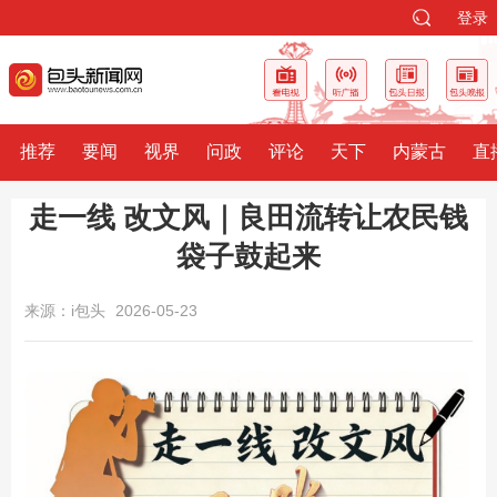
登录
推荐
要闻
视界
问政
评论
天下
内蒙古
直
走一线 改文风｜良田流转让农民钱
袋子鼓起来
来源：i包头
2026-05-23