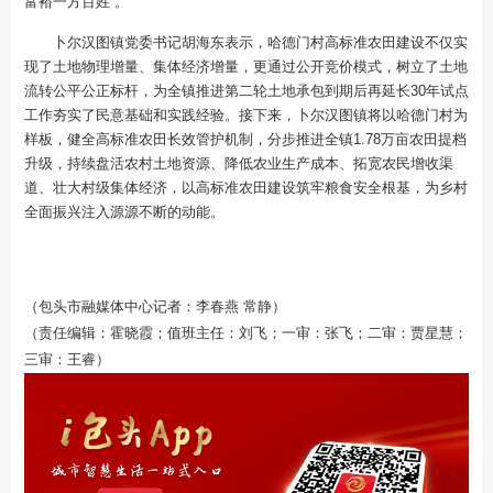
富裕一方百姓”。
卜尔汉图镇党委书记胡海东表示，哈德门村高标准农田建设不仅实
现了土地物理增量、集体经济增量，更通过公开竞价模式，树立了土地
流转公平公正标杆，为全镇推进第二轮土地承包到期后再延长30年试点
工作夯实了民意基础和实践经验。接下来，卜尔汉图镇将以哈德门村为
样板，健全高标准农田长效管护机制，分步推进全镇1.78万亩农田提档
升级，持续盘活农村土地资源、降低农业生产成本、拓宽农民增收渠
道、壮大村级集体经济，以高标准农田建设筑牢粮食安全根基，为乡村
全面振兴注入源源不断的动能。
（包头市融媒体中心记者：李春燕 常静）
（责任编辑：霍晓霞；值班主任：刘飞；一审：张飞；二审：贾星慧；
三审：王睿）