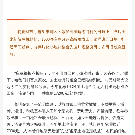
初夏时节，包头市昆区卜尔汉图镇哈德门村的田野上，成片玉
米新苗生机勃勃。1500多亩新改造高标准农田，清理废弃田埂、打
通田间断点，将碎片化小地块整合为连片规整良田，农田旧貌换新
颜
。
“庄稼都长齐长旺了，地不用自己种，钱准时到账，太省心了。”眼
下，哈德门村百余家农户的土地流转租金已经陆续到账。村民贺明光说
起今年的变化满脸欣喜。今年他家14.34亩土地全部纳入村里高标准农
田统一流转范围，一共拿到17208元流转收益。
贺明光算了一笔明白账：以前自家土地零零散散，不成规模，播
种、灌溉、秋收基本靠人工和小型农机，费时费力、产量有限。往年零
散出租，一亩地租金最高也就四五百元。如今土地连片提质、设施完
善，流转价格大幅提升，今年单土地流转一项，就比往年多增收近
7000元。从“辛苦种地靠天吃饭”变成“坐享土地稳定收益”，村民的种地