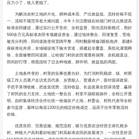
压力小了，收入更稳了。
为解决农村土地碎片化、耕种成本高、产出效益低、流转价格不统
一、流程不规范等老大难问题，今年卜尔汉图镇在哈德门村试点推进高
标准农田建设，通过实行公开竞价、全程监督、阳光流转新模式，用好
500余万元高标准农田专项建设资金，通过地块整合、田埂复垦，荒地
被充分利用，田间道路变得宽阔平整，同时翻新维修2眼机电井、新建6
座标准化井房，全域铺设地下输水管道，搭建起全覆盖、系统化灌溉网
络，全面修整田间道路，让哈德门村的农田灌溉有保障、农机能直达、
田间好打理，彻底扭转了过去种地难、耕作弱、效益低的局面。
土地条件变好，村里的实事也要办好。为打消村民顾虑，镇、村两
级工作人员逐户走访党员代表、乡贤能人、普通农户，面对面讲政策、
手把手算增收账，把改造优势、流转收益、长远发展全部讲清楚，赢得
了村民的全力支持。土地统一整合后，村里不搞暗箱操作，全程公开透
明。由村集体经济合作社统一收储农户土地，村委会、村民代表等全程
参与监督，最终以每亩1200元的稳定价格成交，远高于往年零散流转
价格。
优质良田、完善设施、规范流程，吸引优质农业经营主体扎根乡
村。种植大户高利看好哈德门村高标准农田的发展潜力，一次性竞价流