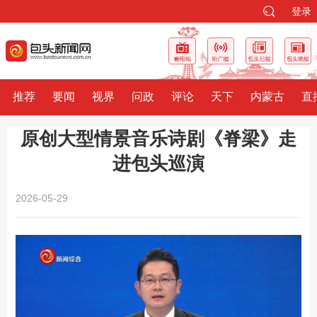
登录
推荐
要闻
视界
问政
评论
天下
内蒙古
直
原创大型情景音乐诗剧《脊梁》走
进包头巡演
2026-05-29