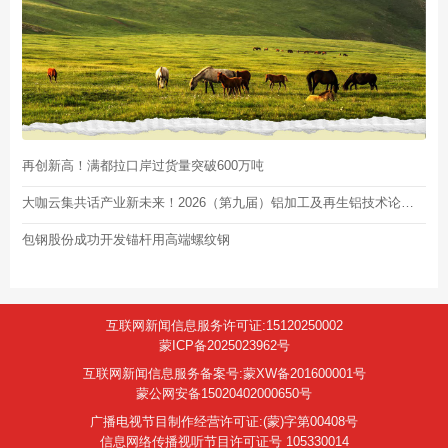
再创新高！满都拉口岸过货量突破600万吨
大咖云集共话产业新未来！2026（第九届）铝加工及再生铝技术论坛在包头启幕
包钢股份成功开发锚杆用高端螺纹钢
互联网新闻信息服务许可证:15120250002
蒙ICP备2025023962号
互联网新闻信息服务备案号:蒙XW备201600001号
蒙公网安备15020402000650号
广播电视节目制作经营许可证:(蒙)字第00408号
信息网络传播视听节目许可证号 105330014