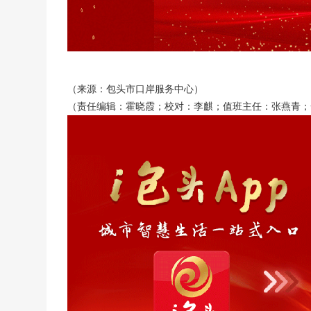
（来源：包头市口岸服务中心）
（责任编辑：霍晓霞；校对：李麒；值班主任：张燕青；