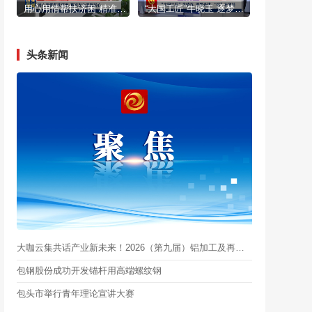
用心用情帮扶济困 精准发力温暖民心
“大国工匠”牛晓玉 逐梦光伏 “硅”在坚持
头条新闻
大咖云集共话产业新未来！2026（第九届）铝加工及再生铝技术论坛在包头启幕
包钢股份成功开发锚杆用高端螺纹钢
包头市举行青年理论宣讲大赛