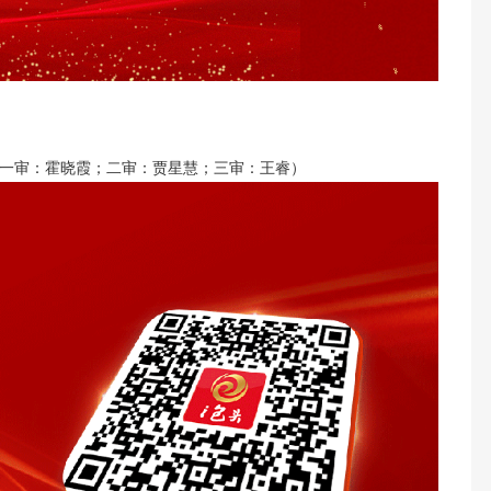
一审：霍晓霞；二审：贾星慧；三审：王睿）