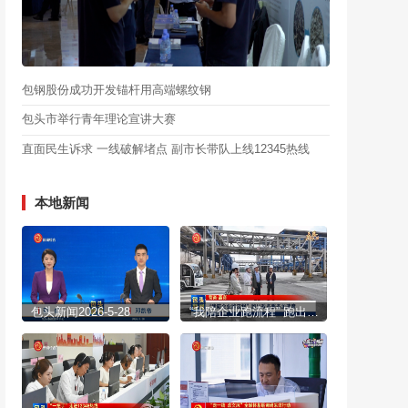
包钢股份成功开发锚杆用高端螺纹钢
包头市举行青年理论宣讲大赛
直面民生诉求 一线破解堵点 副市长带队上线12345热线
本地新闻
包头新闻2026-5-28
“我陪企业跑流程” 跑出政务服务加速度