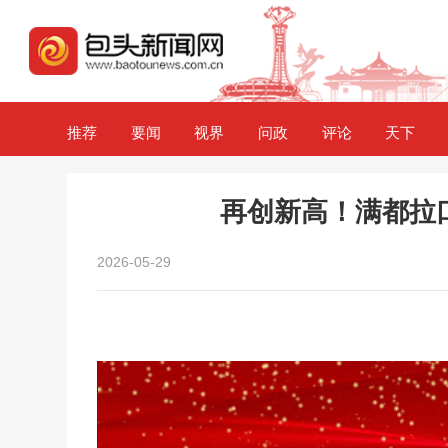
推荐
要闻
视界
问政
评论
天下
再创新高！满都拉口
2026-05-29