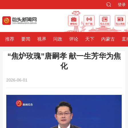
登录
推荐
要闻
视界
问政
评论
天下
内蒙古
直
“焦炉玫瑰”唐嗣孝 献一生芳华为焦
化
2026-06-01