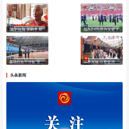
“焦炉玫瑰”唐嗣孝 献一生芳华为焦化
包头2:0完胜兴安盟 3.5万球迷现场助威
赛场狂欢不停歇 安心保障不缺席
以赛兴城 以赛促消 包头赛事经济点燃消费热潮
头条新闻