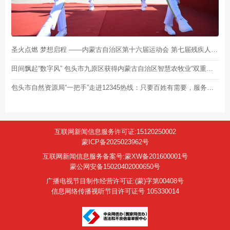
圣火点燃 梦想启程 ——内蒙古自治区第十六届运动会 第七届残疾人运动会暨特奥会火种采集暨火炬传递启动仪式侧记
田间飘起“数字风” 包头市九原区获得内蒙古自治区智慧农牧业“双重荣誉”
包头市自然资源局“一把手”走进12345热线：只要百姓有需要，服务永远不打烊
互联网新闻信息服务许可证:15120250002
蒙ICP备2025023962号
互联网新闻信息服务备案号:蒙XW备201600001号
蒙公网安备15020402000650号
广播电视节目制作经营许可证:(蒙)字第00408号
信息网络传播视听节目许可证号 105330014