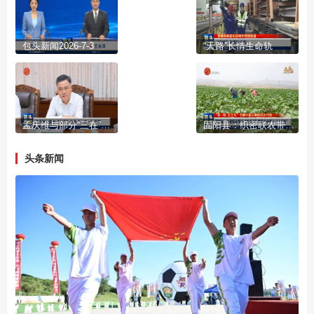
包头新闻2026-7-3
“天路”长情生命轨
孟庆维与部分“三在”企业“一对一”见面
固阳县：织密联农带农“利益网” 铺就产业链上“共富路”
头条新闻