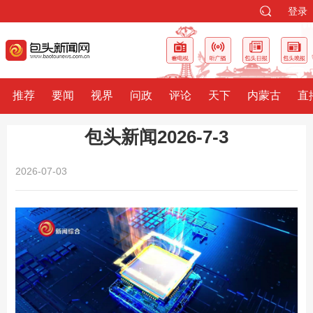
登录
推荐
要闻
视界
问政
评论
天下
内蒙古
直
包头新闻2026-7-3
2026-07-03