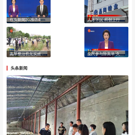
包头新闻2026-7-4
人才下沉 科创上行
蒿草整治初见实效 全民同心长久攻坚
全民参与除蒿草 久久为功见成效
头条新闻