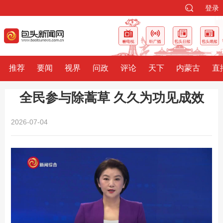
登录
推荐
要闻
视界
问政
评论
天下
内蒙古
直
全民参与除蒿草 久久为功见成效
2026-07-04