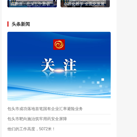
戎鹏强：在深孔中磨砺“正”“直”人生
小班化教学 全面化发展
头条新闻
包头市成功落地首笔国有企业汇率避险业务
包头市靶向施治筑牢用药安全屏障
他们的工作高度，5072米！