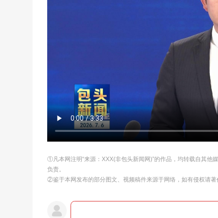
①凡本网注明“来源：XXX(非包头新闻网)”的作品，均转载自其
负责。
②鉴于本网发布的部分图文、视频稿件来源于网络，如有侵权请著