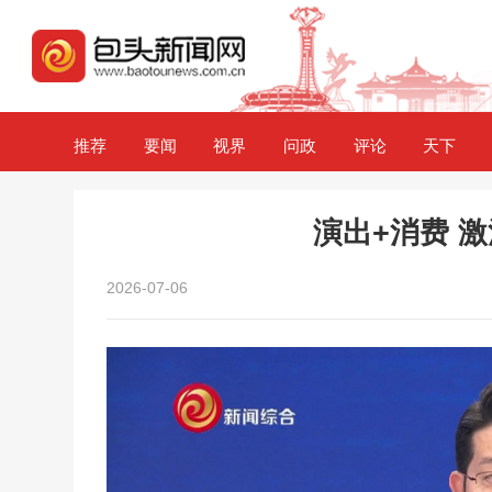
推荐
要闻
视界
问政
评论
天下
演出+消费 
2026-07-06