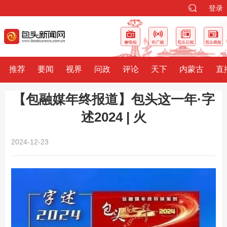
登录
推荐
要闻
视界
问政
评论
天下
内蒙古
直
【包融媒年终报道】包头这一年·字
述2024 | 火
2024-12-23