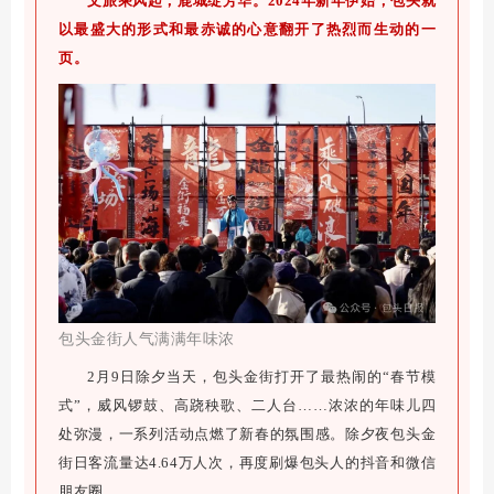
文旅乘风起，鹿城绽芳华。2024年新年伊始，包头就
以最盛大的形式和最赤诚的心意翻开了热烈而生动的一
页。
包头金街人气满满年味浓
2月9日除夕当天，包头金街打开了最热闹的“春节模
式”，威风锣鼓、高跷秧歌、二人台……浓浓的年味儿四
处弥漫，一系列活动点燃了新春的氛围感。除夕夜包头金
街日客流量达4.64万人次，再度刷爆包头人的抖音和微信
朋友圈。