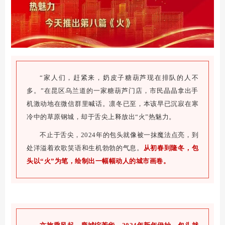
“家人们，赶紧来，奶皮子糖葫芦现在排队的人不
多。”在昆区乌兰道的一家糖葫芦门店，市民晶晶拿出手
机激动地在微信群里喊话。凛冬已至，本该早已沉寂在寒
冷中的草原钢城，却于舌尖上释放出“火”热魅力。
不止于舌尖，2024年的包头就像被一抹魔法点亮，到
处洋溢着欢歌笑语和生机勃勃的气息。
从初春到隆冬，包
头以“火”为笔，绘制出一幅幅动人的城市画卷。