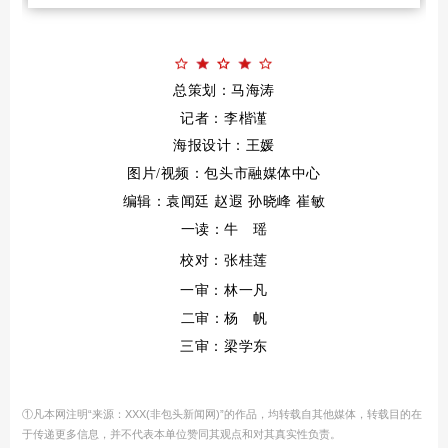
总策划：
马海涛
记者：李楷谨
海报设计：王媛
包头市融媒体中心
图片/
视频
：
编辑：袁闻廷 赵遐 孙晓峰 崔敏
一读：牛 瑶
张桂莲
校对：
一审：林一凡
二审：
杨 帆
三审：梁学东
①凡本网注明“来源：XXX(非包头新闻网)”的作品，均转载自其他媒体，转载目的在
于传递更多信息，并不代表本单位赞同其观点和对其真实性负责。