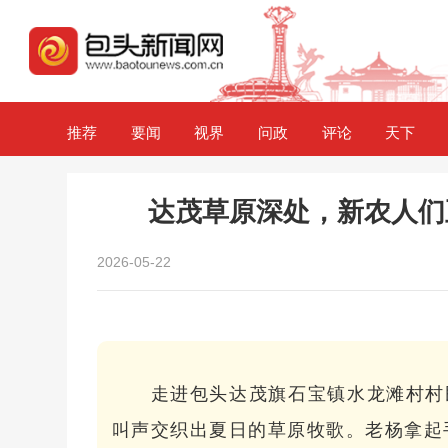
推荐
要闻
视界
问政
评论
天下
达茂草原深处，新农人们
2026-05-22
走进包头达茂旗石宝镇水龙滩村村
叫声交织出夏日的草原牧歌。老杨拿起