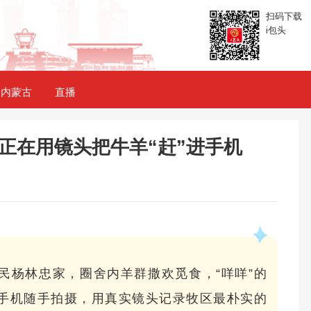
扫码下载
i包头
内蒙古
直播
正在用镜头把牛羊“赶”进手机
民杨林忠家，圈舍内羊群撒欢觅食，“咩咩”的
手机随手拍摄，用真实镜头记录牧区最朴实的