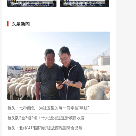
市十四届政协党组召开第92次会议
给钢渣处理“开良方” 让绿色高效“结硕果”
头条新闻
包头：七种颜色，为社区里的每一份牵挂“导航”
包头队2金3银2铜！十六运短道速滑项目收官
包头：北纬“41°固阳献”绽放西雅国际食品展