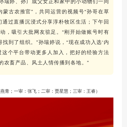
孙瑞婷、孙广成父女正和家中的小动物们一同
内蒙古农推官”，共同运营的视频号“孙哥在草
们通过直播沉浸式分享淳朴牧区生活；下午回
动，吸引大批网友驻足。“刚开始做账号时有
得找到了组织。”孙瑞婷说，“现在成功入选‘内
过这个平台带动更多人加入，把好的经验方法
的农畜产品、风土人情传播到各地。”
张燕青；一审：张飞；二审：贾星慧；三审：王睿）