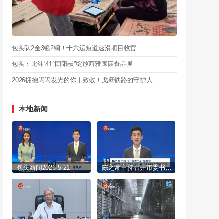
包头队2金3银2铜！十六运短道速滑项目收官
包头：北纬“41°固阳献”绽放西雅国际食品展
2026拥抱闪闪发光的你｜致敬！戈壁铁路的守护人
本地新闻
包头新闻2026-5-21
陈之常主持召开市委书记专题会 研究自治区“十六运”和“七残运”筹备工作