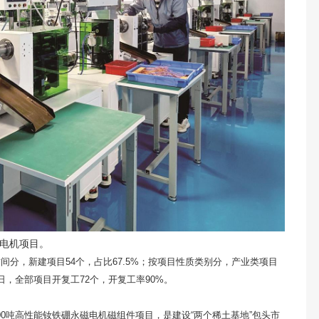
磁电机项目。
间分，新建项目54个，占比67.5%；按项目性质类别分，产业类项目
20日，全部项目开复工72个，开复工率90%。
000吨高性能钕铁硼永磁电机磁组件项目，是建设“两个稀土基地”包头市