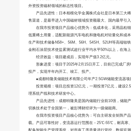
外资投资磁材领域的标志性项目。
产品先进性：日本相模化学金属株式会社是日本第三大
售渠道，是最早进入中国磁材领域投资额最大、国内最早引入
在我市投资项目产品核心优势为：低成本化，采用晶粒细
低重稀土用量，适配新能源汽车电机和微电机对轻量化和成本
生产和技术储备N58+、56M、56H、54SH、52UH等
金刚石涂层技术使盐雾测试超行业平均水平50%以上，在海
经济效益：项目建成后，实现年产值3.2亿元。
形象进度：项目于2025年2月15日开工，目前已完成厂
投产，实现半年内开工、竣工、投产。
●成都特隆美储能技术有限公司年产2.5GW储能变流器项
投资规模：项目总投资12亿元，一期投资7亿元，建设2.
理系统产线和技术研发中心。
产品先进性：成都特隆美是国内储能行业前10强，储能产
切换技术处于全国第一，被彭博财经评为一级储能商。
在我市投资项目产品核心优势为：可自主研发全矩阵产品，覆
载。产品可靠性好，变流器运行范围在－25℃-55℃，耐高寒
配备智能生产管理系统，对所有工序质量进行管控，数据监测点