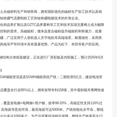
稀土永磁材料生产和销售商，拥有国际领先的磁材生产加工技术以及销
钕铁硼气流磨制粉工艺和钕铁硼电镀技术的外资企业。
化和晶界扩散以及GZTC晶界重构等工艺和技术实现无重稀土或大幅降
控制的需求。高磁能积，微米晶复合磁粉提升磁能积和矫顽力，批量
高端钕铁硼，广泛应用于人形机器人关节电机等高端场景。耐腐蚀性，采用类
上风电等严苛环境中具有显著优势。产品为松下、本田等客户所应用。
房钢结构主体框架建设，正在进行厂房彩板及内部施工，预计2025年6月
目
5GW储能变流器及5GWH储能系统产线；二期投资5亿元，建设电池管
品覆盖全行业95%以上，拥有发明专利158项，其中毫秒级并离网快速
盖发电侧+电网侧+用户侧，效率99.03%，高稳定性支持110%过
、高海拔等恶劣环境，最高海拔可达5000米。产线智能化水平高，整线
位多达1000多个，为产品质量提供稳定保障，整线生产效率高达12