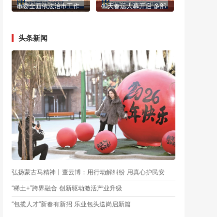
市委全面依法治市工作会议召开
40天春运大幕开启 多部门齐发力 护航平安旅途
头条新闻
弘扬蒙古马精神丨董云博：用行动解纠纷 用真心护民安
“稀土+”跨界融合 创新驱动激活产业升级
“包揽人才”新春有新招 乐业包头送岗启新篇