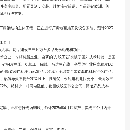
件高度细分、配置灵活，安装、维护流程简易。产品远销欧洲、美
统综合解决方案。
成厂房钢结构主体工程，正在进行厂房地面施工及设备安装。预计2025
机项目
园共享厂房，建设年产10万台多品类永磁电机项目。
术企业、专精特新企业。自研的“方线工艺”突破了国外技术封锁，是国
线、硅钢片冲压、机加工、绕线、马达生产线、半导体行业用高精度DD
的4款直驱电机主力标准品，将成为全球首台套直驱电机标准化产品。
，热传导效率提升20%以上。性能优，永磁电机电阻更小、最高效率
高27%。耗材少，相同电阻值，较圆线线圈节省空间，降低产品成本
装完毕，正在进行现场调试，预计2025年4月底投产，实现三个月内开
审：王雪仙；二审：张群群；三审：李涛）