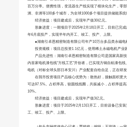
百万分率。便携性强，变流器生产线实现了模块化生产，零部
洲、非洲等100多个城市，为全球1000多个项目提供储能系
经济效益：项目建成后，实现年产值30亿元。
形象进度：一期项目于2025年2月18日开工，目前已完
年6月底投产，实现半年内开工、竣工、投产、上限。
●湖南引卓恩精密制造有限公司年产10万台多品类永磁电
投资规模：项目总投资1.1亿元，使用稀土永磁电机产业
产品先进性：湖南引卓恩精密制造有限公司是国家高新技
内首家电机漆包线“方线工艺”开创者，已实现方铜自粘漆包
电机（对标全球头部日本安川）产业配套自给自足，正在研发
在我市投资项目产品核心优势为：散热好，接触面积更大
可达97.5%。占积率高，较圆线线圈，共振减小，占积率提
10%。
经济效益：项目建成后，实现年产值3亿元。
形象进度：项目于2025年2月13日开工，目前设备已安
工、竣工、投产、上限。
（包头市融媒体中心记者：贾婷婷；编辑：王玮琦；一