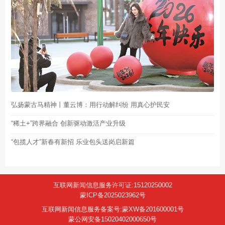
弘扬蒙古马精神丨董云博：用行动解纠纷 用真心护民安
“稀土+”跨界融合 创新驱动激活产业升级
“包揽人才”新春有新招 乐业包头送岗启新篇
互联网新闻信息服务许可证:15120250002
蒙ICP备2025023962号
互联网新闻信息服务备案号:蒙XW备201600001号
蒙公网安备15020402000650号