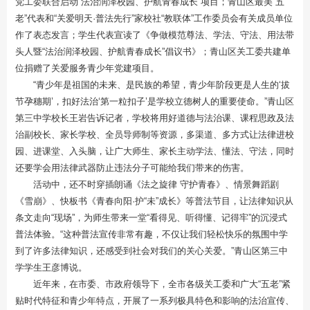
党工委联合启动“法治润泽校园、护航青春成长”项目；青山区最美“五
老”代表和“关爱明天·普法先行”家校社“教联体”工作委员会有关成员单位
作了表态发言；学生代表宣读了《争做模范尊法、学法、守法、用法带
头人暨“法治润泽校园、护航青春成长”倡议书》；青山区关工委共建单
位捐赠了关爱服务青少年党建项目。
“青少年是祖国的未来、是民族的希望，青少年阶段更是人生的‘拔
节孕穗期’，扣好法治‘第一粒扣子’是学校立德树人的重要使命。”青山区
第三中学校长王岩告诉记者，学校将用好道德与法治课、课程思政及法
治副校长、家长学校、全员导师制等资源，多渠道、多方式让法律进校
园、进课堂、入头脑，让广大师生、家长主动学法、懂法、守法，同时
还要学会用法律武器防止违法分子可能给我们带来的伤害。
活动中，还不时穿插朗诵《法之旋律 守护青春》、情景舞蹈剧
《雪崩》、快板书《青春向阳·护“未”成长》等普法节目，让法律知识从
条文走向“现场”，为师生带来一堂“看得见、听得懂、记得牢”的沉浸式
普法体验。
“这种普法宣传非常有趣，不仅让我们轻松快乐的氛围中学
到了许多法律知识，还感受到社会对我们的关心关爱。”青山区第三中
学学生王彦博说。
近年来，在市委、市政府领导下，全市各级关工委和广大“五老”紧
贴时代特征和青少年特点，开展了一系列极具特色和影响的法治宣传、