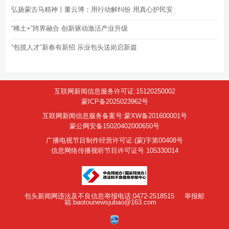
弘扬蒙古马精神丨董云博：用行动解纠纷 用真心护民安
“稀土+”跨界融合 创新驱动激活产业升级
“包揽人才”新春有新招 乐业包头送岗启新篇
互联网新闻信息服务许可证:15120250002
蒙ICP备2025023962号
互联网新闻信息服务备案号:蒙XW备201600001号
蒙公网安备15020402000650号
广播电视节目制作经营许可证:(蒙)字第00408号
信息网络传播视听节目许可证号 105330014
包头新闻网违法及不良信息举报电话:0472-2518515
举报邮
箱:baotounewsjubao@163.com