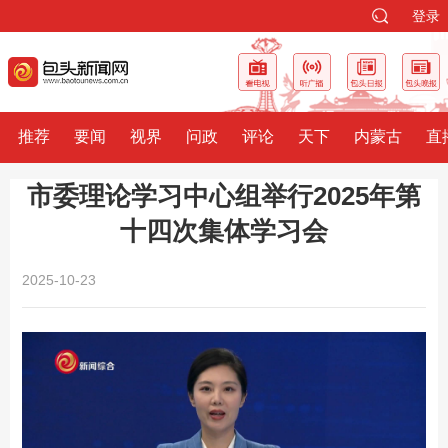
登录
推荐
要闻
视界
问政
评论
天下
内蒙古
直
市委理论学习中心组举行2025年第
十四次集体学习会
2025-10-23