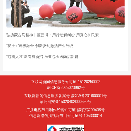
弘扬蒙古马精神丨董云博：用行动解纠纷 用真心护民安
“稀土+”跨界融合 创新驱动激活产业升级
“包揽人才”新春有新招 乐业包头送岗启新篇
互联网新闻信息服务许可证:15120250002
蒙ICP备2025023962号
互联网新闻信息服务备案号:蒙XW备201600001号
蒙公网安备15020402000650号
广播电视节目制作经营许可证:(蒙)字第00408号
信息网络传播视听节目许可证号 105330014