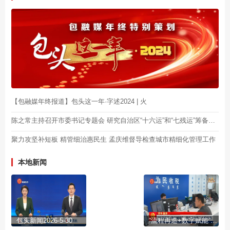
【包融媒年终报道】包头这一年·字述2024 | 火
陈之常主持召开市委书记专题会 研究自治区“十六运”和“七残运”筹备工作
聚力攻坚补短板 精管细治惠民生 孟庆维督导检查城市精细化管理工作
本地新闻
包头新闻2026-5-30
“流程再造+数字赋能” 提升企业群众办税体验