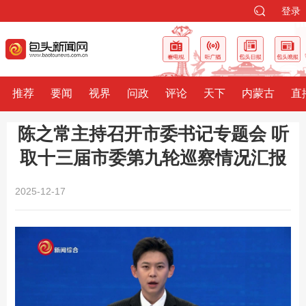
登录
推荐
要闻
视界
问政
评论
天下
内蒙古
直
陈之常主持召开市委书记专题会 听
取十三届市委第九轮巡察情况汇报
2025-12-17