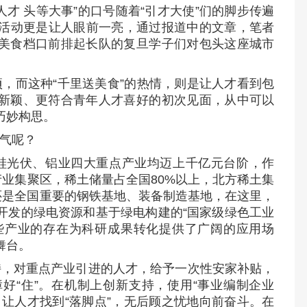
才 头等大事”的口号随着“引才大使”们的脚步传遍
”活动更是让人眼前一亮，通过报道中的文章，笔者
美食档口前排起长队的复旦学子们对包头这座城市
，而这种“千里送美食”的热情，则是让人才看到包
新颖、更符合青年人才喜好的初次见面，从中可以
巧妙构思。
气呢？
硅光伏、铝业四大重点产业均迈上千亿元台阶，作
产业集聚区，稀土储量占全国80%以上，北方稀土集
还是全国重要的钢铁基地、装备制造基地，在这里，
开发的绿电资源和基于绿电构建的“国家级绿色工业
这些产业的存在为科研成果转化提供了广阔的应用场
舞台。
持，对重点产业引进的人才，给予一次性安家补贴，
好“住”。在机制上创新支持，使用“事业编制企业
让人才找到“落脚点”，无后顾之忧地向前奋斗。在