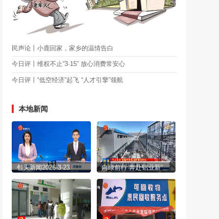
民声论丨小鹿回家，家乡的温情告白
今日评丨维权不止“3·15” 放心消费常安心
今日评丨“低空经济”起飞 “人才引擎”领航
本地新闻
包头新闻2026-3-23
向绿前行 奔赴铝业新“铝”途