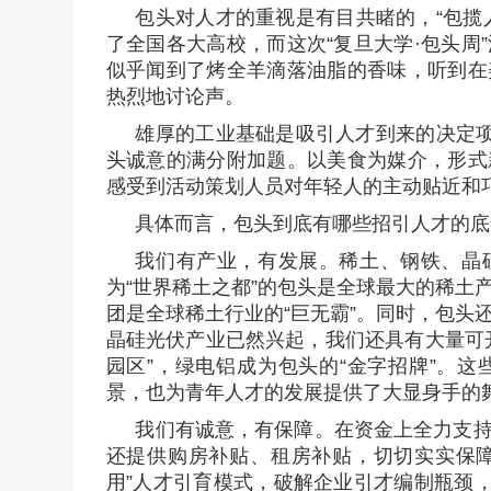
包头对人才的重视是有目共睹的，“包揽人
了全国各大高校，而这次“复旦大学·包头周
似乎闻到了烤全羊滴落油脂的香味，听到在
热烈地讨论声。
雄厚的工业基础是吸引人才到来的决定项
头诚意的满分附加题。以美食为媒介，形式
感受到活动策划人员对年轻人的主动贴近和
具体而言，包头到底有哪些招引人才的底
我们有产业，有发展。稀土、钢铁、晶
为“世界稀土之都”的包头是全球最大的稀土
团是全球稀土行业的“巨无霸”。同时，包头
晶硅光伏产业已然兴起，我们还具有大量可
园区”，绿电铝成为包头的“金字招牌”。
景，也为青年人才的发展提供了大显身手的
我们有诚意，有保障。在资金上全力支
还提供购房补贴、租房补贴，切切实实保障
用”人才引育模式，破解企业引才编制瓶颈，