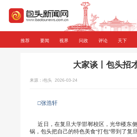
推荐
要闻
视界
问政
评论
天下
大家谈丨包头招才
来源：i包头
2026-03-24
□张浩轩
近日，在复旦大学邯郸校区，光华楼东
锅，包头把自己的特色美食“打包”带到了复