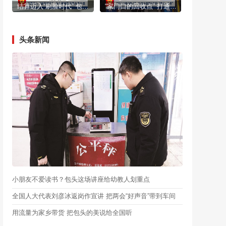
结算迈入“刷脸时代” 包头智慧医保服务再升级
“家门口的回收点” 打通资源循环利用“最后一公里”
头条新闻
小朋友不爱读书？包头这场讲座给幼教人划重点
全国人大代表刘彦冰返岗作宣讲 把两会“好声音”带到车间
用流量为家乡带货 把包头的美说给全国听