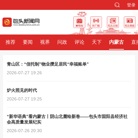
登录
推荐
要闻
视界
问政
评论
天下
内蒙古
直
青山区：“信托制”物业攒足居民“幸福账单”
2026-07-27 19:26
炉火照见的时代
2026-07-27 19:25
“新华语典”看内蒙古丨阴山北麓绘新卷——包头市固阳县经济社
会高质量发展纪实
2026-07-26 20:30