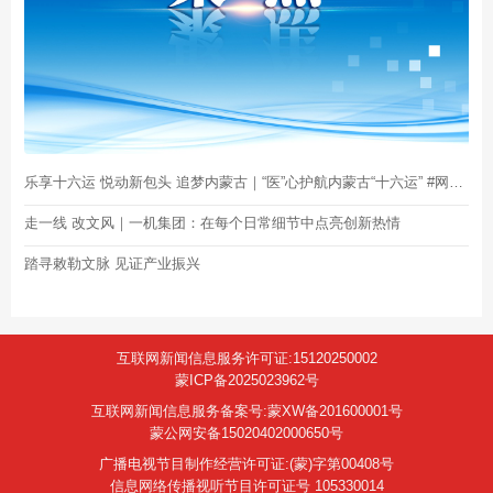
乐享十六运 悦动新包头 追梦内蒙古｜“医”心护航内蒙古“十六运” #网聚正能量·为包头加油
走一线 改文风｜一机集团：在每个日常细节中点亮创新热情
踏寻敕勒文脉 见证产业振兴
互联网新闻信息服务许可证:15120250002
蒙ICP备2025023962号
互联网新闻信息服务备案号:蒙XW备201600001号
蒙公网安备15020402000650号
广播电视节目制作经营许可证:(蒙)字第00408号
信息网络传播视听节目许可证号 105330014