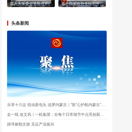
市人大常委会党组召开(扩大)会议
市十四届政协党组召开第95次会议
头条新闻
乐享十六运 悦动新包头 追梦内蒙古｜“医”心护航内蒙古“十六运” #网聚正能量·为包头加油
走一线 改文风｜一机集团：在每个日常细节中点亮创新热情
踏寻敕勒文脉 见证产业振兴