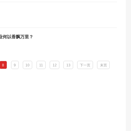
业何以香飘万里？
8
9
10
11
12
13
下一页
末页