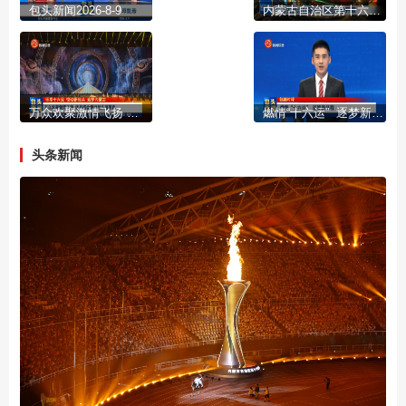
包头新闻2026-8-9
内蒙古自治区第十六届运动会开幕
万众欢聚激情飞扬 体育盛会燃动包头盛夏夜
燃情“十六运” 逐梦新征程
头条新闻