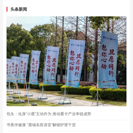
头条新闻
包头：化身“小鹿”主动作为 推动重卡产业串链成势
书香伴健康 “鹿城名医讲堂”解锁护肾干货