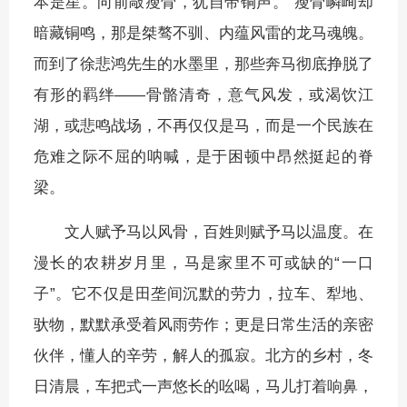
本是星。向前敲瘦骨，犹自带铜声。”瘦骨嶙峋却
暗藏铜鸣，那是桀骜不驯、内蕴风雷的龙马魂魄。
而到了徐悲鸿先生的水墨里，那些奔马彻底挣脱了
有形的羁绊——骨骼清奇，意气风发，或渴饮江
湖，或悲鸣战场，不再仅仅是马，而是一个民族在
危难之际不屈的呐喊，是于困顿中昂然挺起的脊
梁。
文人赋予马以风骨，百姓则赋予马以温度。在
漫长的农耕岁月里，马是家里不可或缺的“一口
子”。它不仅是田垄间沉默的劳力，拉车、犁地、
驮物，默默承受着风雨劳作；更是日常生活的亲密
伙伴，懂人的辛劳，解人的孤寂。北方的乡村，冬
日清晨，车把式一声悠长的吆喝，马儿打着响鼻，