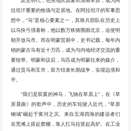
及至明代，包头地区因紧邻漠南草原，成为阿
拉坦汗重要的牧场与定居地。在阿拉坦汗的军事思
想中，“马”是核心要素之一，其骑兵部队在历史上
以马快弓强著称，他以数万铁骑围困北京，迫使明
朝开放马市。而在明蒙贸易中，史书记载，每年内
销的蒙古马有近十万匹，成为与内地经济交流的重
要纽带。明蒙和议后，马匹成为明蒙往来的媒介，
通过贡马和互市，双方结束长期战争，实现边境和
平。
“我们是双翼的神马，飞驰在草原上”，在《草
原晨曲》的歌声中，历史的车轮驶入近代，“草原
钢城”崛起于黄河之滨。来自五湖四海的建设者们
在荒滩上搭起窝棚，靠人扛马拉竖起高炉。在工业