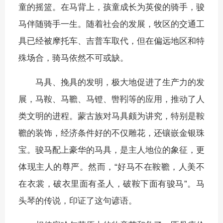
童的摇篮。在马背上，孩童成长为英俊的骑手，骏
马伴随骑手一生。随着社会的发展，牧区的交通工
具已经被摩托车、吉普车取代，但在偏远地区和特
殊场合，骑马依然不可或缺。
马具、挽具的发明，极大地促进了生产力的发
展，马鞍、马韂、马镫、辔靷等的应用，推动了人
类文明的进程。蒙古族对马具颇为讲究，特别是鞍
韂的装饰，经济条件好的不仅雕花，还镶嵌金银珠
宝。骏马配上豪华的马具，是主人地位的象征，更
体现主人的尊严。然而，“好马不在鞍韂，人美不
在衣裳，破衣里面有圣人，破鞍下面有骏马”。马
头琴的传说，印证了这句谚语。