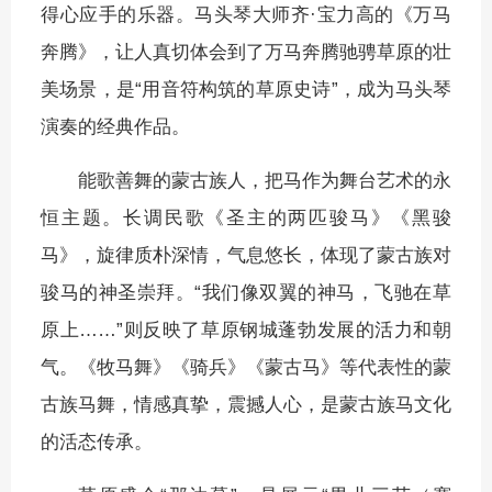
得心应手的乐器。马头琴大师齐·宝力高的《万马
奔腾》，让人真切体会到了万马奔腾驰骋草原的壮
美场景，是“用音符构筑的草原史诗”，成为马头琴
演奏的经典作品。
能歌善舞的蒙古族人，把马作为舞台艺术的永
恒主题。长调民歌《圣主的两匹骏马》《黑骏
马》，旋律质朴深情，气息悠长，体现了蒙古族对
骏马的神圣崇拜。“我们像双翼的神马，飞驰在草
原上……”则反映了草原钢城蓬勃发展的活力和朝
气。《牧马舞》《骑兵》《蒙古马》等代表性的蒙
古族马舞，情感真挚，震撼人心，是蒙古族马文化
的活态传承。