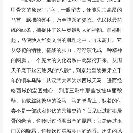
甲骨文的象形“马”字，一眼望去，便能见其高昂的
马首、飘拂的鬃毛，乃至腾跃的姿态。先民以最简
练的线条，捕捉住了这生灵最动人的神韵。自那时
起，马便驰入华夏文明的肌理之中，再未离开。它
从祭祀的牺牲、征战的脚力，渐渐演化成一种精神
的图腾，一个庞大的文化谱系由此繁衍开来。从周
天子麾下踏云逐风的“八骏”，到秦始皇陵旁肃立千
年的铜车马阵；从汉武大帝为求西域天马、进而经
略西域的宏图雄心，到唐三彩中那些披挂华丽鞍
鞯、负载丝路繁华的驼马，马的脊背上，驮着的何
尝不是一部跌宕起伏的民族史诗？它见证过封狼居
胥的豪情，也聆听过昭君出塞的琵琶；它踏碎过玉
门关的晓霜，也畅饮过渭城朝雨的酒香。历史的风