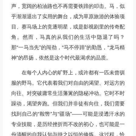
声，宽阔的柏油路也不再需要铁蹄的叩击。马，似
乎渐渐退出了实用的舞台，成为草原旅游的体验项
目、赛马场上的竞逐明星，或是影视剧里的传奇配
角。然而，马真的从我们的生活中隐退了吗？
那“一马当先”的闯劲，“马不停蹄”的勤恳，“龙马精
神”的昂扬，依然是这个时代最渴求的品质。
在每个人内心的旷野上，或许都有一匹未曾驯
服的野马。它代表着我们对自由的渴望、对远方的
向往、对突破庸常生活藩篱的隐秘冲动。它时不时
躁动，渴望奔跑。但我们并非徒有向往，我们需要
找到自己的“鞍辔”与“疆场”——可能是浸透汗水的
专业技能，是历经挫折而不改的初心，也可能是一
份清醒的自我认知与持之以恒的修炼。这过程，恰