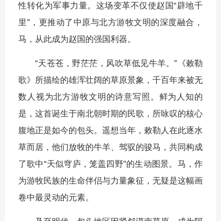
性转化为军事力量。这场变革不仅使赵国“辟地千
里”，更推动了中原与北方游牧文明的深度融合，
马，从此成为赵国的强国利器。
“天苍苍，野茫茫，风吹草低见牛羊。”《敕勒
歌》所描绘的雄浑壮阔的草原景象，千百年来被无
数人视为北方游牧文明的诗意写照。鲜为人知的
是，这首诞生于南北朝时期的民歌，所咏叹的核心
腹地正是如今的包头。遥想当年，敕勒人在此逐水
草而居，他们放牧的牛羊、驾驭的骏马，共同构成
了歌中“天似穹庐，笼盖四野”的生动图景。马，作
为游牧民族的生命伴侣与力量象征，无疑是这幅画
卷中最灵动的元素。