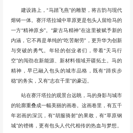
建设路上，“马踏飞燕”的雕塑，将古韵与现代
熔铸一体。赛汗塔拉城中草原更是包头人留给马的
一方“精神原乡”。“蒙古马精神”在这里被赋予新的
内涵，它不再是单纯的“吃苦耐劳”，更升华为创新
与突破的勇气。年轻的创业者们，带着“天马行
空”的闯劲在新能源、新材料领域开疆拓土。马的
精神，早已融入包头的城市品格，既有“蹄疾步
稳”的务实，又有“志在千里”的豪迈。
站在赛汗塔拉的观景台远眺，马的身影与城市
的轮廓重叠成一幅美丽的画卷。这画卷里，有五千
年岩画的深沉，有“胡服骑射”的果敢，有“草原钢
城”的铿锵，更有包头人代代相传的热血与梦想。