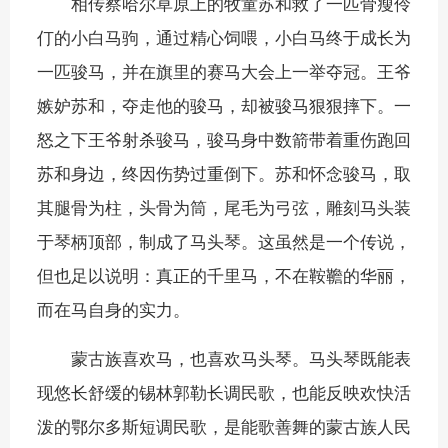
相传察哈尔草原上的牧童苏和救了一匹骨瘦伶
仃的小白马驹，通过精心饲喂，小白马终于成长为
一匹骏马，并在旗里的赛马大会上一举夺冠。王爷
嫉妒苏和，夺走他的骏马，却被骏马狠狠摔下。一
怒之下王爷射杀骏马，骏马身中数箭带着重伤跑回
苏和身边，终因伤势过重倒下。苏和怀念骏马，取
其腿骨为柱，头骨为筒，尾毛为弓弦，雕刻马头装
于琴柄顶部，制成了马头琴。这虽然是一个传说，
但也足以说明：真正的千里马，不在鞍韂的华丽，
而在马自身的实力。
蒙古族喜欢马，也喜欢马头琴。马头琴既能表
现悠长舒缓的锡林郭勒长调民歌，也能反映欢快活
泼的鄂尔多斯短调民歌，是能歌善舞的蒙古族人民