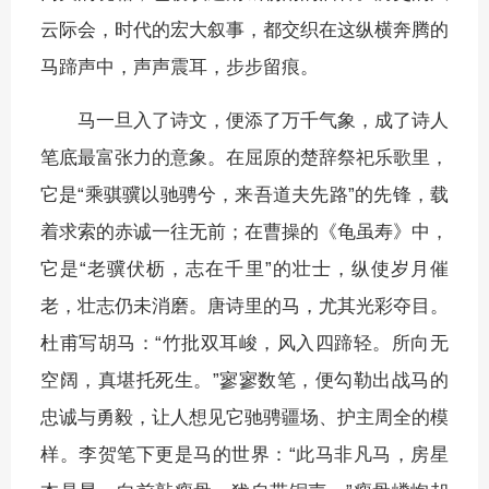
云际会，时代的宏大叙事，都交织在这纵横奔腾的
马蹄声中，声声震耳，步步留痕。
马一旦入了诗文，便添了万千气象，成了诗人
笔底最富张力的意象。在屈原的楚辞祭祀乐歌里，
它是“乘骐骥以驰骋兮，来吾道夫先路”的先锋，载
着求索的赤诚一往无前；在曹操的《龟虽寿》中，
它是“老骥伏枥，志在千里”的壮士，纵使岁月催
老，壮志仍未消磨。唐诗里的马，尤其光彩夺目。
杜甫写胡马：“竹批双耳峻，风入四蹄轻。所向无
空阔，真堪托死生。”寥寥数笔，便勾勒出战马的
忠诚与勇毅，让人想见它驰骋疆场、护主周全的模
样。李贺笔下更是马的世界：“此马非凡马，房星