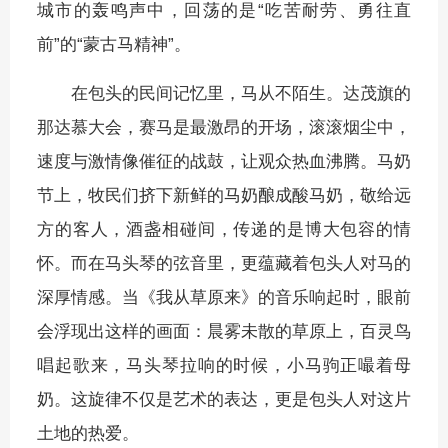
城市的轰鸣声中，回荡的是“吃苦耐劳、勇往直
前”的“蒙古马精神”。
在包头的民间记忆里，马从不陌生。达茂旗的
那达慕大会，赛马是最激昂的开场，滚滚烟尘中，
速度与激情像催征的战鼓，让观众热血沸腾。马奶
节上，牧民们挤下新鲜的马奶酿成酸马奶，敬给远
方的客人，酒盏相碰间，传递的是博大包容的情
怀。而在马头琴的弦音里，更蕴藏着包头人对马的
深厚情感。当《我从草原来》的音乐响起时，眼前
会浮现出这样的画面：晨雾未散的草原上，百灵鸟
唱起歌来，马头琴拉响的时候，小马驹正嘬着母
奶。这旋律不仅是艺术的表达，更是包头人对这片
土地的热爱。