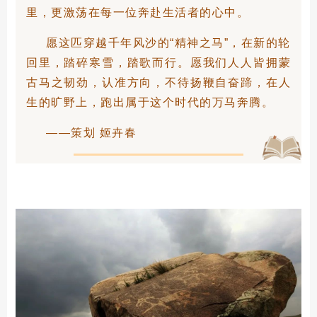
里，更激荡在每一位奔赴生活者的心中。
愿这匹穿越千年风沙的“精神之马”，在新的轮
回里，踏碎寒雪，踏歌而行。愿我们人人皆拥蒙
古马之韧劲，认准方向，不待扬鞭自奋蹄，在人
生的旷野上，跑出属于这个时代的万马奔腾。
——策划 姬卉春