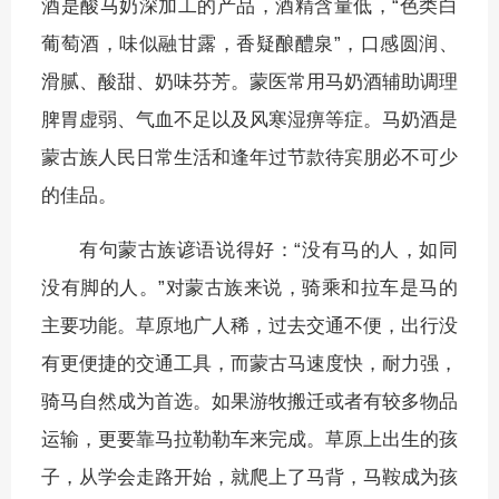
酒是酸马奶深加工的产品，酒精含量低，“色类白
葡萄酒，味似融甘露，香疑酿醴泉”，口感圆润、
滑腻、酸甜、奶味芬芳。蒙医常用马奶酒辅助调理
脾胃虚弱、气血不足以及风寒湿痹等症。马奶酒是
蒙古族人民日常生活和逢年过节款待宾朋必不可少
的佳品。
有句蒙古族谚语说得好：“没有马的人，如同
没有脚的人。”对蒙古族来说，骑乘和拉车是马的
主要功能。草原地广人稀，过去交通不便，出行没
有更便捷的交通工具，而蒙古马速度快，耐力强，
骑马自然成为首选。如果游牧搬迁或者有较多物品
运输，更要靠马拉勒勒车来完成。草原上出生的孩
子，从学会走路开始，就爬上了马背，马鞍成为孩