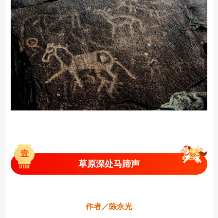
壹
草原深处马蹄声
作者／陈永光