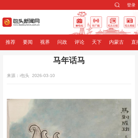
登录
推荐
要闻
视界
问政
评论
天下
内蒙古
直
马年话马
来源：i包头
2026-03-10