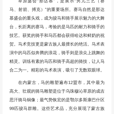
草原盛会“那达慕”，是展示“男儿三艺（赛
马、射箭、搏克）”的重要场所。赛马自然是那达
慕盛会的重头戏，成为骏马和骑手展示魅力的大舞
台，长距离的赛马，考验的是马匹的耐力和骑手的
技艺。获奖的骑手和马匹都会获得哈达和鲜奶的祝
贺。马术竞技更是蒙古族人最擅长的绝活。马术表
演中的马匹似奔腾的浪花，骑手则是浪尖上跳舞的
精灵。训练有素的马匹和骑手高超的骑技，让人马
合二为一。精彩的马术表演，吸引了无数双眼球。
在内蒙古，马的雕塑遍布12盟市，其中最为
高大、壮观的骑马雕塑是位于乌珠穆沁草原的成吉
思汗骑马铜像；最气势恢宏的是鄂尔多斯康巴什区
99匹骏马群雕。这些艺术品，充分展现了蒙古族