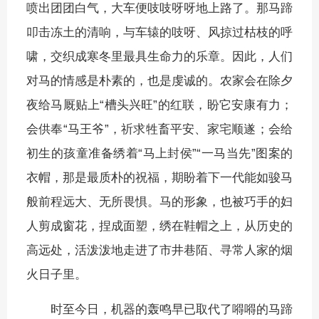
喷出团团白气，大车便吱吱呀呀地上路了。那马蹄
叩击冻土的清响，与车辕的吱呀、风掠过枯枝的呼
啸，交织成寒冬里最具生命力的乐章。因此，人们
对马的情感是朴素的，也是虔诚的。农家会在除夕
夜给马厩贴上“槽头兴旺”的红联，盼它安康有力；
会供奉“马王爷”，祈求牲畜平安、家宅顺遂；会给
初生的孩童准备绣着“马上封侯”“一马当先”图案的
衣帽，那是最质朴的祝福，期盼着下一代能如骏马
般前程远大、无所畏惧。马的形象，也被巧手的妇
人剪成窗花，捏成面塑，绣在鞋帽之上，从历史的
高远处，活泼泼地走进了市井巷陌、寻常人家的烟
火日子里。
时至今日，机器的轰鸣早已取代了嘚嘚的马蹄