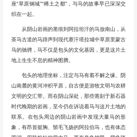
座“草原钢城”“稀土之都”，与马的故事早已深深交
织在一起。
从阴山岩画的凿痕到阿拉坦汗的马放南山，从
茶马古道的马蹄声到现代赛汗塔拉城中草原里蒙古
马的驰骋，马不仅是包头的文化基因，更是这片土
地上生生不息的精神图腾。
包头的地理坐标，注定与马有着不解之缘。阴
山南麓的黄河冲积平原，自古便是游牧文明与农耕
文明的交汇带。而在阴山深处，那些凿刻于新石器
时代晚期的岩画，至今仍在诉说着马与这片土地的
联系。在包头周边的阴山岩画中发现大量马的形
象，有昂首挺胸、鬃毛飞扬的阿拉伯马，也有体态