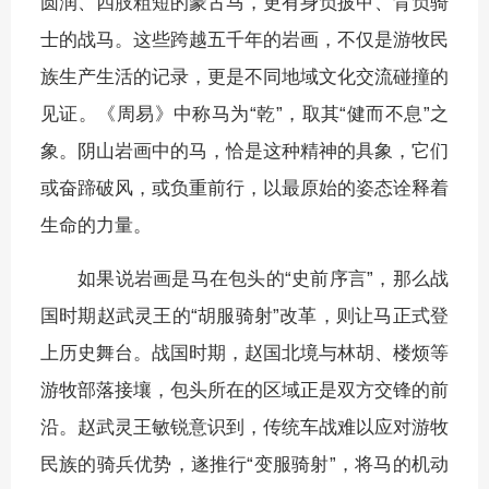
圆润、四肢粗短的蒙古马，更有身负披甲、背负骑
士的战马。这些跨越五千年的岩画，不仅是游牧民
族生产生活的记录，更是不同地域文化交流碰撞的
见证。《周易》中称马为“乾”，取其“健而不息”之
象。阴山岩画中的马，恰是这种精神的具象，它们
或奋蹄破风，或负重前行，以最原始的姿态诠释着
生命的力量。
如果说岩画是马在包头的“史前序言”，那么战
国时期赵武灵王的“胡服骑射”改革，则让马正式登
上历史舞台。战国时期，赵国北境与林胡、楼烦等
游牧部落接壤，包头所在的区域正是双方交锋的前
沿。赵武灵王敏锐意识到，传统车战难以应对游牧
民族的骑兵优势，遂推行“变服骑射”，将马的机动