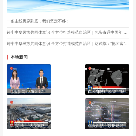
一条主线贯穿到底，我们坚定不移！
铸牢中华民族共同体意识 全方位打造模范自治区｜包头奇遇中国年 民族团结耀鹿城
铸牢中华民族共同体意识 全方位打造模范自治区｜达茂旗：“抱团富”连起民族情
本地新闻
包头新闻2026-3-12
白云鄂博矿添“新” “献华镧铌矿”获国际认证
早 实 快！ 达茂旗跃马争先冲刺“开门红”
包头西站：数据赋能 跑出运输组织“加速度”