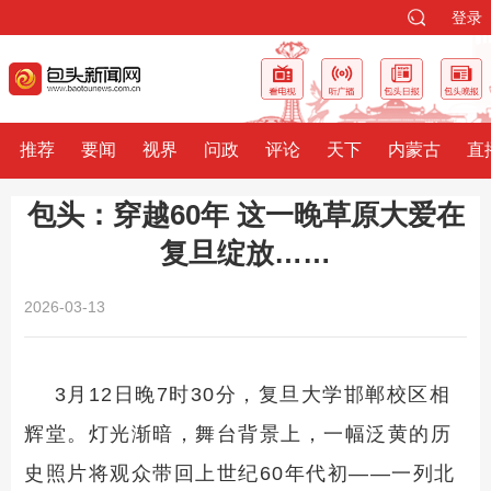
登录
推荐
要闻
视界
问政
评论
天下
内蒙古
直
包头：穿越60年 这一晚草原大爱在
复旦绽放……
2026-03-13
3月12日晚7时30分，复旦大学邯郸校区相
辉堂。灯光渐暗，舞台背景上，一幅泛黄的历
史照片将观众带回上世纪60年代初——一列北