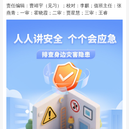
责任编辑：曹靖宇（见习）；校对：李麒；值班主任：张
燕青；一审：霍晓霞；二审：贾星慧；三审：王睿