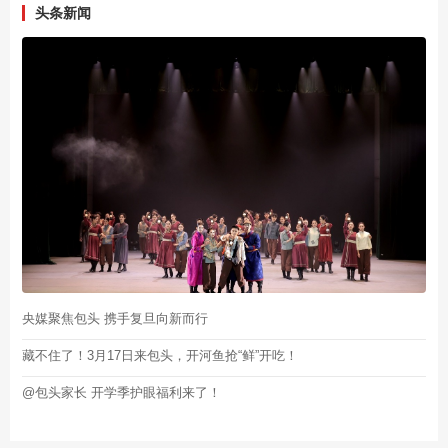
头条新闻
央媒聚焦包头 携手复旦向新而行
藏不住了！3月17日来包头，开河鱼抢“鲜”开吃！
@包头家长 开学季护眼福利来了！