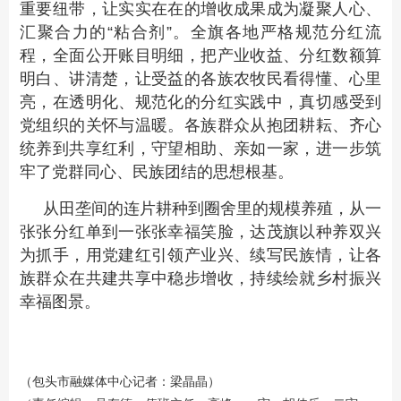
重要纽带，让实实在在的增收成果成为凝聚人心、
汇聚合力的“粘合剂”。全旗各地严格规范分红流
程，全面公开账目明细，把产业收益、分红数额算
明白、讲清楚，让受益的各族农牧民看得懂、心里
亮，在透明化、规范化的分红实践中，真切感受到
党组织的关怀与温暖。各族群众从抱团耕耘、齐心
统养到共享红利，守望相助、亲如一家，进一步筑
牢了党群同心、民族团结的思想根基。
从田垄间的连片耕种到圈舍里的规模养殖，从一
张张分红单到一张张幸福笑脸，达茂旗以种养双兴
为抓手，用党建红引领产业兴、续写民族情，让各
族群众在共建共享中稳步增收，持续绘就乡村振兴
幸福图景。
（包头市融媒体中心记者：梁晶晶）