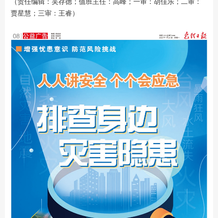
（责任编辑：吴存德；值班主任：高峰；一审：胡佳乐；二审：
贾星慧；三审：王睿）