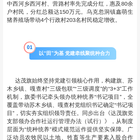
中西河乡西河村、营路村率先完成分红，惠及80余
户村民，分红总额达150万元。乌克忽洞镇鑫萌生
猪养殖场带动4个行政村203名村民稳定增收。
0
1
以“田”为基 党建牵线聚统种合力
达茂旗始终坚持党建引领核心作用，构建旗、苏
木乡镇、嘎查村“三级包联”“三级调度”的“3+3”工作
机制，旗委书记牵头领办统种统养“书记项目”，全
覆盖带动苏木乡镇、嘎查村党组织书记确定“书记项
目”，切实夯实组织领导责任。同步出台《达茂旗党
支部领办合作社运行管理办法（试行）》，从制度
层面为“统种统养”模式规范运作提供坚实保障。广
泛动员农牧民以土地、牲畜等生产要素入股合作