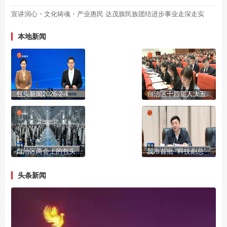
宣讲润心・文化铸魂・产业惠民 达茂旗民族团结进步事业走深走实
本地新闻
包头新闻2026-2-4
自治区十四届人大五次会议开幕
自治区两会上的包头声音
我市首批 “科技副总” “产业教授”进行成果展示
头条新闻