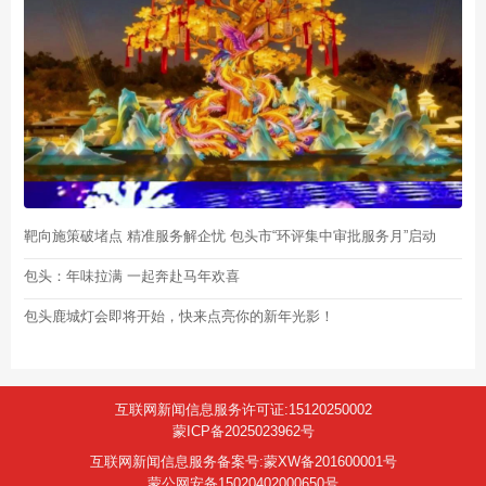
靶向施策破堵点 精准服务解企忧 包头市“环评集中审批服务月”启动
包头：年味拉满 一起奔赴马年欢喜
包头鹿城灯会即将开始，快来点亮你的新年光影！
互联网新闻信息服务许可证:15120250002
蒙ICP备2025023962号
互联网新闻信息服务备案号:蒙XW备201600001号
蒙公网安备15020402000650号