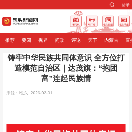
登录
推荐
要闻
视界
问政
评论
天下
内蒙古
直
铸牢中华民族共同体意识 全方位打
造模范自治区｜达茂旗：“抱团
富”连起民族情
来源：i包头
2026-02-01