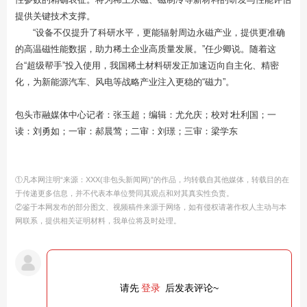
提供关键技术支撑。
“设备不仅提升了科研水平，更能辐射周边永磁产业，提供更准确
的高温磁性能数据，助力稀土企业高质量发展。”任少卿说。随着这
台“超级帮手”投入使用，我国稀土材料研发正加速迈向自主化、精密
化，为新能源汽车、风电等战略产业注入更稳的“磁力”。
包头市融媒体中心记者：张玉超；编辑：尤允庆；校对∶杜利国；一
读：刘勇如；一审：郝晨莺；二审：刘璟；三审：梁学东
①凡本网注明“来源：XXX(非包头新闻网)”的作品，均转载自其他媒体，转载目的在
于传递更多信息，并不代表本单位赞同其观点和对其真实性负责。
②鉴于本网发布的部分图文、视频稿件来源于网络，如有侵权请著作权人主动与本
网联系，提供相关证明材料，我单位将及时处理。
请先
登录
后发表评论~