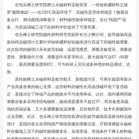
在包头稀土研究院稀土永磁材料实验室里，一块钕铁硼材料正接
受“极限挑战”——在150℃高温环境下，其磁性是否依然稳定？随着设
备运行，测试曲线清晰显示：材料磁性能保持稳定。这台“纯国产”设
备，为高温强磁工况下的材料评价提供了可靠答案。
包头稀土研究院磁性材料研究所副所长任少卿介绍，超导磁场高温
振动样品磁强计主要针对钕铁硼和钐钴磁体进行高温下的磁性能测量。
此次投用的磁强计具有超导励磁、温度范围宽、测量灵敏度高，测量速
度快、测量操作方便、测量选件丰富等特点，最大磁场可达6T（特斯
拉），最高测量温度800℃，可为科研人员完成多种类的样品测试、试
验。
高性能稀土永磁材料是航空航天、新能源汽车、可再生能源等新兴
产业高速发展的核心支撑，这些材料的磁性在高温强磁环境下是否稳
定，直接决定了终端产品的能效水平与使用寿命。以往，国内通用闭路
测量设备多采用传统电磁铁，磁场强度通常不超过3T；而具备更高磁
场的高端设备，又大多侧重极低温测量，且价格昂贵、技术长期被国外
企业垄断。此次，包头稀土研究院组装调试的超导磁场高温振动样品磁
强计，是国内首台采用纯国产模组搭建的测量仪器，可精准捕捉永磁材
料在极端工况下的磁性能细微变化，实现变温、变场条件下稀土材料磁
性参数的精确表征。将为稀土永磁、磁制冷等新材料的研发与性能评估