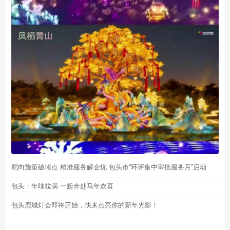
靶向施策破堵点 精准服务解企忧 包头市“环评集中审批服务月”启动
包头：年味拉满 一起奔赴马年欢喜
包头鹿城灯会即将开始，快来点亮你的新年光影！